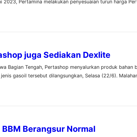
i 2023, Pertamina melakukan penyesuaian turun harga Per
 (RON 92) turun menjadi Rp 12.400 per liter dari sebelumn
tashop juga Sediakan Dexlite
Jawa Bagian Tengah, Pertashop menyalurkan produk bahan 
jenis gasoil tersebut dilangsungkan, Selasa (22/6). Malaha
ager Pertamina Pemasaran Regional Jawa Bagian Tengah, Sy
 BBM Berangsur Normal