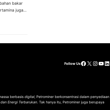
 bahan bakar
rtamina juga
ggu kedua
Facebook
X
Insta
You
Li
Follow Us
 massa berbasis
digital
, Petrominer berkonsentrasi dalam penyediaan
n dan Energi Terbarukan
. Tak hanya itu, Petrominer juga berupaya