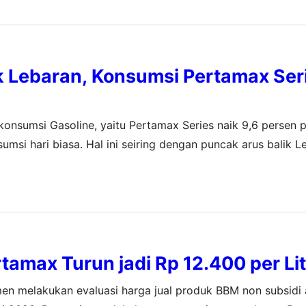
k Lebaran, Konsumsi Pertamax Ser
konsumsi Gasoline, yaitu Pertamax Series naik 9,6 persen 
umsi hari biasa. Hal ini seiring dengan puncak arus balik 
si penyaluran Gasoil, yaitu Dex Series dalam periode yang…
tamax Turun jadi Rp 12.400 per Li
en melakukan evaluasi harga jual produk BBM non subsidi a