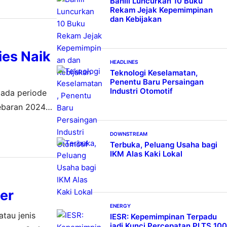
Bahlil Luncurkan 10 Buku
Rekam Jejak Kepemimpinan
dan Kebijakan
ies Naik
HEADLINES
Teknologi Keselamatan,
Penentu Baru Persaingan
Industri Otomotif
pada periode
Lebaran 2024
DOWNSTREAM
Terbuka, Peluang Usaha bagi
IKM Alas Kaki Lokal
ter
ENERGY
tau jenis
IESR: Kepemimpinan Terpadu
jadi Kunci Percepatan PLTS 100