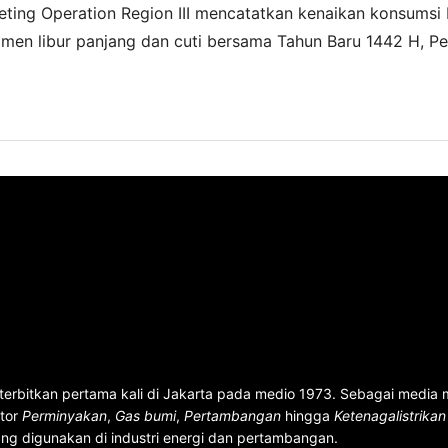
keting Operation Region III mencatatkan kenaikan konsumsi
en libur panjang dan cuti bersama Tahun Baru 1442 H, Pe
kebutuhan masyarakat. Berdasarkan realisasi sampai min
terbitkan pertama kali di Jakarta pada medio 1973. Sebagai media
ktor
Perminyakan
,
Gas bumi
,
Pertambangan
hingga
Ketenagalistrika
ng digunakan di industri energi dan pertambangan.