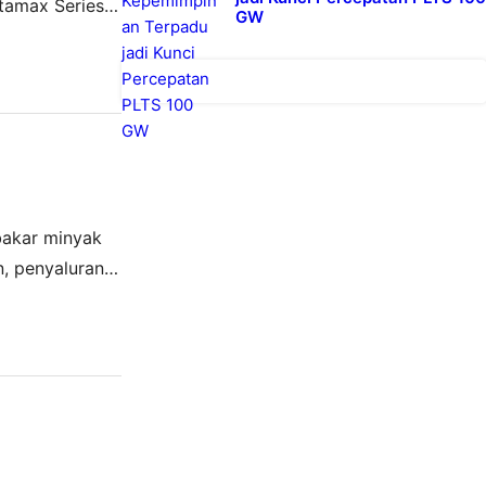
tamax Series
GW
ya Rp 13.300,…
bakar minyak
n, penyaluran
lvia Grace