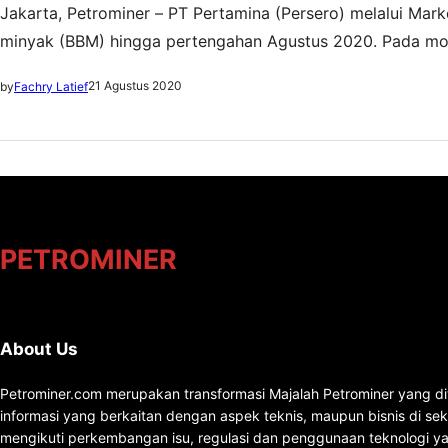
Jakarta, Petrominer – PT Pertamina (Persero) melalui Mar
minyak (BBM) hingga pertengahan Agustus 2020. Pada mom
memastikan kesiapan BBM dan LPG cukup untuk memenuhi 
21 Agustus 2020
by
Fachry Latief
Agustus 2020, konsumsi BBM pada…
PETROMINER
About Us
Petrominer.com merupakan transformasi Majalah Petrominer yang di
informasi yang berkaitan dengan aspek teknis, maupun bisnis di se
mengikuti perkembangan isu, regulasi dan penggunaan teknologi ya