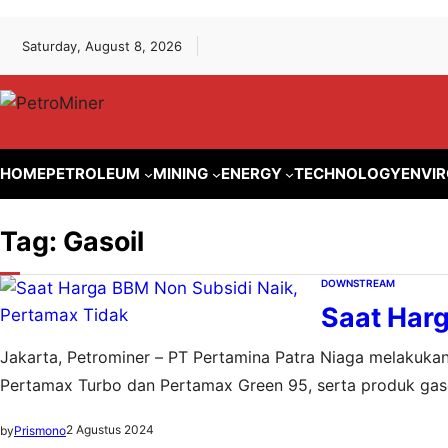
Lewati
Skip
Saturday, August 8, 2026
ke
to
konten
content
HOME
PETROLEUM
MINING
ENERGY
TECHNOLOGY
ENVI
Tag:
Gasoil
DOWNSTREAM
Saat Harg
Jakarta, Petrominer – PT Pertamina Patra Niaga melakuka
Pertamax Turbo dan Pertamax Green 95, serta produk gasoi
harga Pertamax, tidak mengalami perubahan alias tetap sa
2 Agustus 2024
by
Prismono
Heppy Wulansari, menjelaskan Penyesuaian…