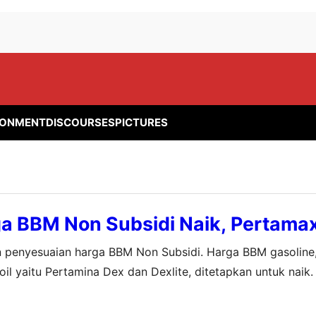
RONMENT
DISCOURSES
PICTURES
a BBM Non Subsidi Naik, Pertama
n penyesuaian harga BBM Non Subsidi. Harga BBM gasoline,
l yaitu Pertamina Dex dan Dexlite, ditetapkan untuk naik
ma seperti sebelumnya. Pjs Corporate Secretary Pertamina