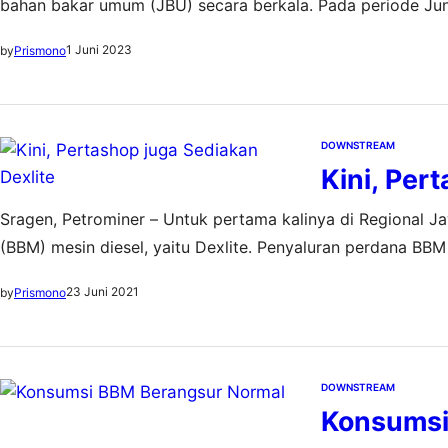
bahan bakar umum (JBU) secara berkala. Pada periode Jun
dan Dex Series. Untuk produk gasoline (bensin), Pertamax
1 Juni 2023
by
Prismono
DOWNSTREAM
Kini, Per
Sragen, Petrominer – Untuk pertama kalinya di Regional 
(BBM) mesin diesel, yaitu Dexlite. Penyaluran perdana BBM 
perdana itu dilakukan sendiri oleh Executive General Man
23 Juni 2021
by
Prismono
Yuvenna, di sela kunjungannya ke Pertashop…
DOWNSTREAM
Konsumsi