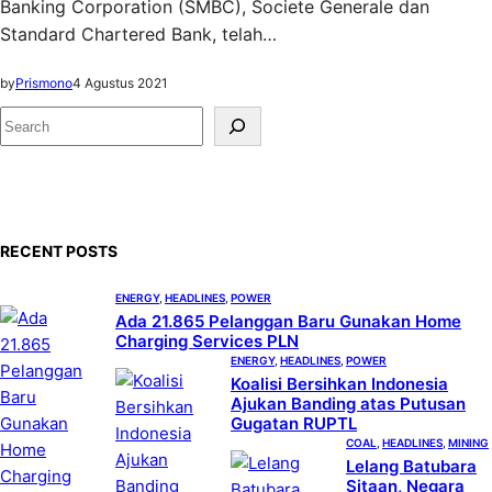
Banking Corporation (SMBC), Societe Generale dan
Standard Chartered Bank, telah…
by
Prismono
4 Agustus 2021
S
e
a
r
c
RECENT POSTS
h
ENERGY
, 
HEADLINES
, 
POWER
Ada 21.865 Pelanggan Baru Gunakan Home
Charging Services PLN
ENERGY
, 
HEADLINES
, 
POWER
Koalisi Bersihkan Indonesia
Ajukan Banding atas Putusan
Gugatan RUPTL
COAL
, 
HEADLINES
, 
MINING
Lelang Batubara
Sitaan, Negara