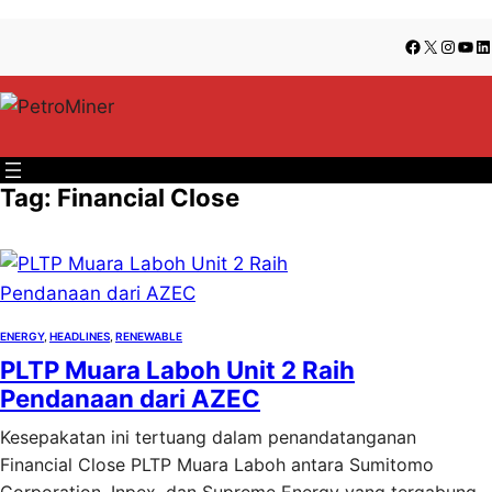
Lewati
Skip
Facebook
X
Insta
You
Li
ke
to
konten
content
Tag:
Financial Close
ENERGY
, 
HEADLINES
, 
RENEWABLE
PLTP Muara Laboh Unit 2 Raih
Pendanaan dari AZEC
Kesepakatan ini tertuang dalam penandatanganan
Financial Close PLTP Muara Laboh antara Sumitomo