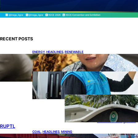
RECENT POSTS
ENERGY
, 
HEADLINES
, 
RENEWABLE
IESR: Kepemimpinan Terpadu jadi Kunci
Percepatan PLTS 100 GW
ENERGY
, 
HEADLINES
, 
POWER
Ada 21.865 Pelanggan Baru
Gunakan Home Charging
Services PLN
ENERGY
, 
HEADLINES
, 
POWER
Koalisi Bersihkan
Indonesia Ajukan
Banding atas
Putusan Gugatan
RUPTL
COAL
, 
HEADLINES
, 
MINING