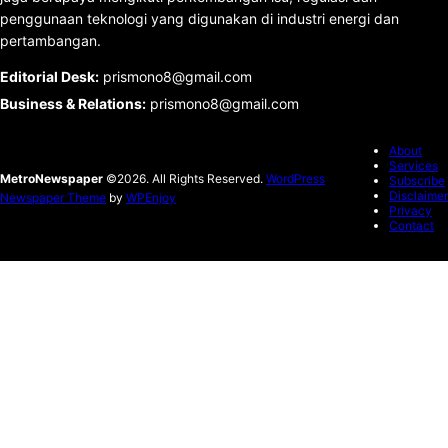
penggunaan teknologi yang digunakan di industri energi dan
pertambangan.
Editorial Desk
:
prismono8@gmail.com
Business & Relations
:
prismono8@gmail.com
About
Services
MetroNewspaper
©2026. All Rights Reserved.
WordPress
Subscribe
Disclaimer
Newspaper Theme
by
WPEnjoy
Privacy
Contact