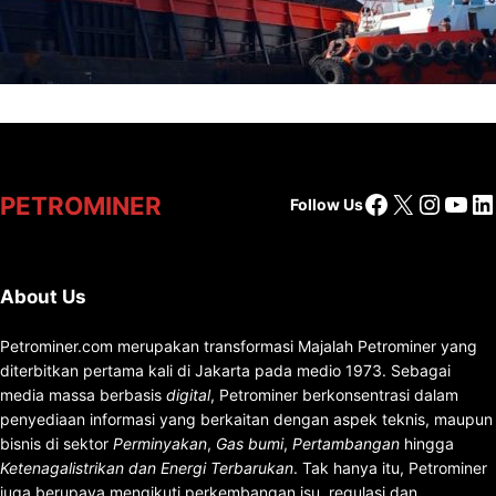
Lelang Batubara Sitaan, Negara Dapat Lebih
dari Rp 20 Miliar
Facebook
X
Insta
You
Li
PETROMINER
Follow Us
About Us
Petrominer.com merupakan transformasi Majalah Petrominer yang
diterbitkan pertama kali di Jakarta pada medio 1973. Sebagai
media massa berbasis
digital
, Petrominer berkonsentrasi dalam
penyediaan informasi yang berkaitan dengan aspek teknis, maupun
bisnis di sektor
Perminyakan
,
Gas bumi
,
Pertambangan
hingga
Ketenagalistrikan dan Energi Terbarukan
. Tak hanya itu, Petrominer
juga berupaya mengikuti perkembangan isu, regulasi dan