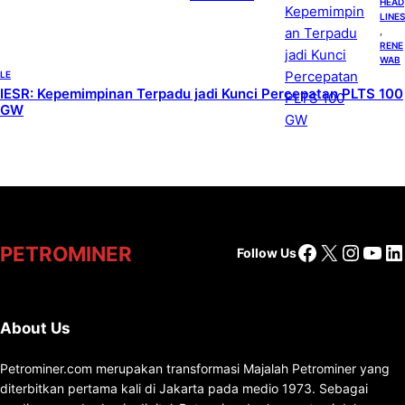
HEAD
LINES
, 
RENE
WAB
LE
IESR: Kepemimpinan Terpadu jadi Kunci Percepatan PLTS 100
GW
Facebook
X
Insta
You
Li
PETROMINER
Follow Us
About Us
Petrominer.com merupakan transformasi Majalah Petrominer yang
diterbitkan pertama kali di Jakarta pada medio 1973. Sebagai