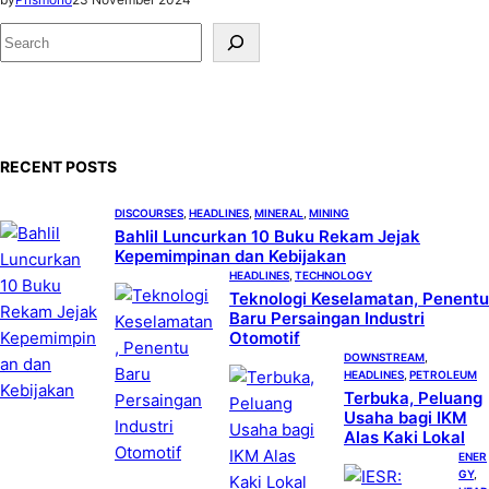
S
e
a
r
c
RECENT POSTS
h
DISCOURSES
, 
HEADLINES
, 
MINERAL
, 
MINING
Bahlil Luncurkan 10 Buku Rekam Jejak
Kepemimpinan dan Kebijakan
HEADLINES
, 
TECHNOLOGY
Teknologi Keselamatan, Penentu
Baru Persaingan Industri
Otomotif
DOWNSTREAM
, 
HEADLINES
, 
PETROLEUM
Terbuka, Peluang
Usaha bagi IKM
Alas Kaki Lokal
ENER
GY
, 