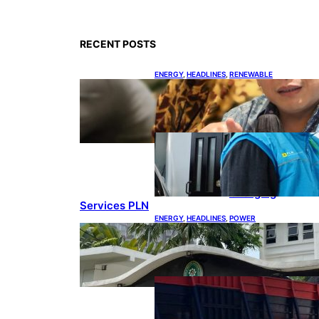
RECENT POSTS
ENERGY
, 
HEADLINES
, 
RENEWABLE
IESR: Kepemimpinan Terpadu
jadi Kunci Percepatan PLTS 100
GW
ENERGY
, 
HEADLINES
, 
POWER
Ada 21.865
Pelanggan Baru
Gunakan Home
Charging
Services PLN
ENERGY
, 
HEADLINES
, 
POWER
Koalisi Bersihkan Indonesia
Ajukan Banding atas Putusan
Gugatan RUPTL
COAL
, 
HEADLINES
, 
MINING
Lelang Batubara
Sitaan, Negara