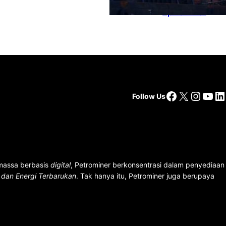
Dapat Lebih dari
Rp 20 Miliar
Facebook
X
Insta
You
Li
Follow Us
 massa berbasis
digital
, Petrominer berkonsentrasi dalam penyediaan
n dan Energi Terbarukan
. Tak hanya itu, Petrominer juga berupaya