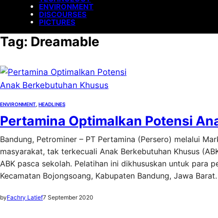
ENVIRONMENT
DISCOURSES
PICTURES
Tag:
Dreamable
ENVIRONMENT
, 
HEADLINES
Pertamina Optimalkan Potensi A
Bandung, Petrominer – PT Pertamina (Persero) melalui Ma
masyarakat, tak terkecuali Anak Berkebutuhan Khusus (AB
ABK pasca sekolah. Pelatihan ini dikhususkan untuk para p
Kecamatan Bojongsoang, Kabupaten Bandung, Jawa Barat. 
by
Fachry Latief
7 September 2020