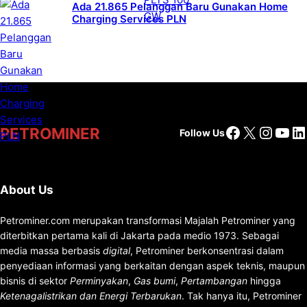
Ada 21.865 Pelanggan Baru Gunakan Home
Charging Services PLN
Facebook
X
Insta
You
Li
PETROMINER
Follow Us
About Us
Petrominer.com merupakan transformasi Majalah Petrominer yang
diterbitkan pertama kali di Jakarta pada medio 1973. Sebagai
media massa berbasis
digital
, Petrominer berkonsentrasi dalam
penyediaan informasi yang berkaitan dengan aspek teknis, maupun
bisnis di sektor
Perminyakan
,
Gas bumi
,
Pertambangan
hingga
Ketenagalistrikan dan Energi Terbarukan
. Tak hanya itu, Petrominer