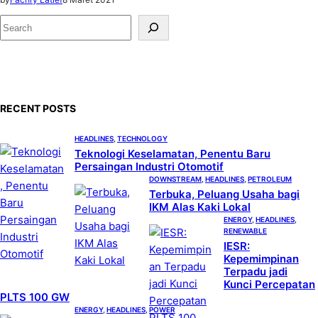
S
e
a
r
c
RECENT POSTS
h
HEADLINES
, 
TECHNOLOGY
Teknologi Keselamatan, Penentu Baru
Persaingan Industri Otomotif
DOWNSTREAM
, 
HEADLINES
, 
PETROLEUM
Terbuka, Peluang Usaha bagi
IKM Alas Kaki Lokal
ENERGY
, 
HEADLINES
, 
RENEWABLE
IESR:
Kepemimpinan
Terpadu jadi
Kunci Percepatan
PLTS 100 GW
ENERGY
, 
HEADLINES
, 
POWER