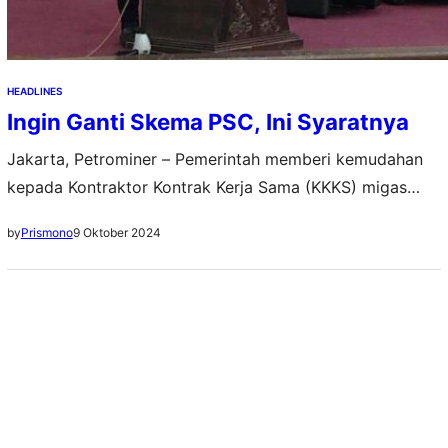
HEADLINES
Ingin Ganti Skema PSC, Ini Syaratnya
Jakarta, Petrominer – Pemerintah memberi kemudahan
kepada Kontraktor Kontrak Kerja Sama (KKKS) migas
dalam menjalankan bisnisnya. Mereka bisa merubah
9 Oktober 2024
by
Prismono
kontrak skema bagi hasil (PSC) gross split yang lama ke
skema gross split baru yang lebih sederhana dan
feasible. Menurut Direktur Pembinaan Hulu Migas
Kementerian ESDM, Ariana Soemanto, ketentuan
tersebut tertuang dalam Peraturan Menteri Energi dan…