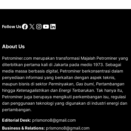
Facebook
X
Instagram
YouTube
LinkedIn
Follow Us
About Us
Petrominer.com merupakan transformasi Majalah Petrominer yang
diterbitkan pertama kali di Jakarta pada medio 1973. Sebagai
media massa berbasis
digital
, Petrominer berkonsentrasi dalam
penyediaan informasi yang berkaitan dengan aspek teknis,
maupun bisnis di sektor
Perminyakan
,
Gas bumi
,
Pertambangan
hingga
Ketenagalistrikan dan Energi Terbarukan
. Tak hanya itu,
Petrominer juga berupaya mengikuti perkembangan isu, regulasi
dan penggunaan teknologi yang digunakan di industri energi dan
pertambangan.
Editorial Desk
:
prismono8@gmail.com
Business & Relations
:
prismono8@gmail.com