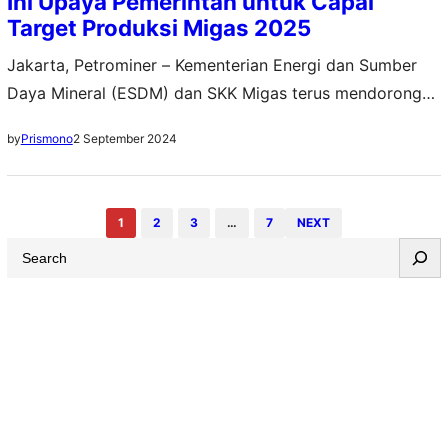
Ini Upaya Pemerintah untuk Capai
Target Produksi Migas 2025
Jakarta, Petrominer – Kementerian Energi dan Sumber
Daya Mineral (ESDM) dan SKK Migas terus mendorong
optimalisasi produksi minyak dan gas bumi (migas) agar
2 September 2024
by
Prismono
target yang dicanangkan dalam RAPBN tahun 2025
dapat tercapai. Berbagai strategi pun telah disiapkan
untuk mendukung hal tersebut. Pertamina menjadi salah
1
2
3
…
7
NEXT
satu andalannya. Direktur Pembinaan Usaha Hulu Migas
S
Kementerian ESDM, Ariana Soemanto,…
e
a
r
c
h