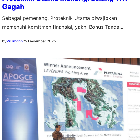
Gagah
Sebagai pemenang, Proteknik Utama diwajibkan
memenuhi komitmen finansial, yakni Bonus Tanda
Tangan sebesar US$ 300 ribu serta Komitmen Pasti
22 Desember 2025
by
Prismono
untuk tiga tahun pertama masa eksplorasi senilai US$
4,25 juta