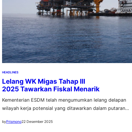
HEADLINES
Lelang WK Migas Tahap III
2025 Tawarkan Fiskal Menarik
Kementerian ESDM telah mengumumkan lelang delapan
wilayah kerja potensial yang ditawarkan dalam putaran
Lelang WK Migas Tahap III Tahun 2025
22 Desember 2025
by
Prismono