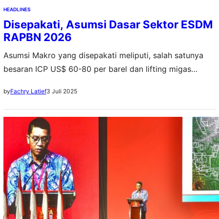
HEADLINES
Disepakati, Asumsi Dasar Sektor ESDM
RAPBN 2026
Asumsi Makro yang disepakati meliputi, salah satunya
besaran ICP US$ 60-80 per barel dan lifting migas
1.558-1.637 ribu BOEPD, dengan rincian minyak bumi
3 Juli 2025
by
Fachry Latief
605-620 ribu BOPD dan gas bumi 953-1.017 BOEPD