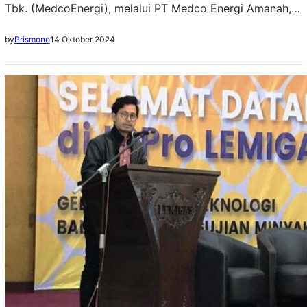
Tbk. (MedcoEnergi), melalui PT Medco Energi Amanah,
bersama mitranya menandatangani Kontrak Kerjasama
14 Oktober 2024
by
Prismono
Wilayah Kerja Migas atau Production Sharing Contract
(PSC) wilayah kerja Amanah. Blok migas ini merupakan
hasil lelang blok migas tahap pertama tahun 2024 yang
diselenggarakan oleh Kementerian Energi dan Sumber
Daya Mineral. Penandatangan PSC baru tersebut…