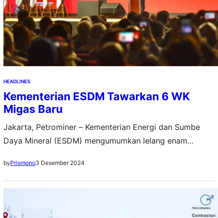
HEADLINES
Kementerian ESDM Tawarkan 6 WK
Migas Baru
Jakarta, Petrominer – Kementerian Energi dan Sumbe
Daya Mineral (ESDM) mengumumkan lelang enam
Wilayah Kerja Minyak dan Gas Bumi (WK Migas) Tahun
3 Desember 2024
by
Prismono
2024 Tahap II. Dalam lelang kali ini, lima WK Migas
ditawarkan melalui penawaran langsung dan satu WK
migas melalui lelang reguler. “Dengan ditawarkannya
enam WK migas, dengan total potensi sekitar 48 miliar