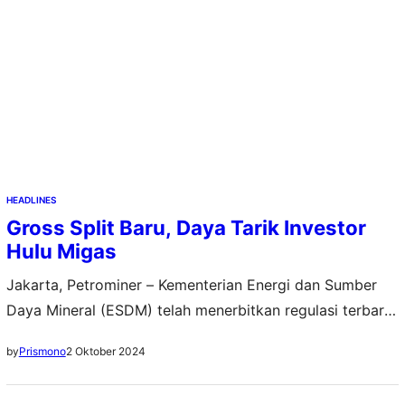
HEADLINES
Gross Split Baru, Daya Tarik Investor
Hulu Migas
Jakarta, Petrominer – Kementerian Energi dan Sumber
Daya Mineral (ESDM) telah menerbitkan regulasi terbaru
terkait kontrak bagi hasil minyak dan gas bumi (migas).
2 Oktober 2024
by
Prismono
Kebijakan ini untuk meningkatkan daya tarik investasi
migas di Indonesia. Regulasi terbaru ini tertuang dalam