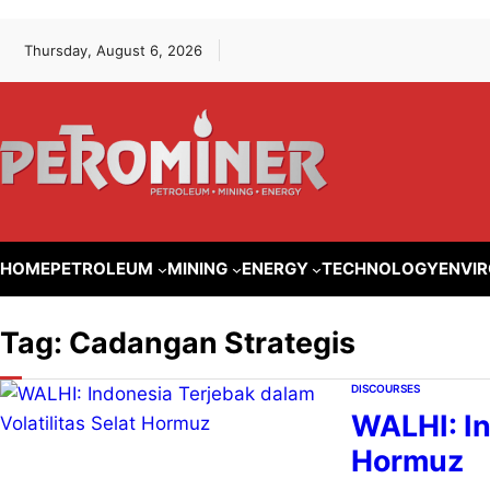
Lewati
Skip
Thursday, August 6, 2026
ke
to
konten
content
HOME
PETROLEUM
MINING
ENERGY
TECHNOLOGY
ENVI
Tag:
Cadangan Strategis
DISCOURSES
WALHI: In
Hormuz