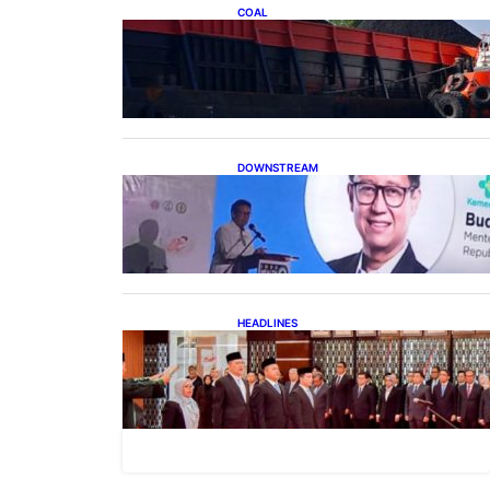
COAL
Lelang Batubara Sitaan, Negara
Dapat Lebih dari Rp 20 Miliar
DOWNSTREAM
Digitalisasi Alat-Alat
Kesehatan Dukung
Pertumbuhan Industri Alkes
HEADLINES
Lana Saria Dilantik Sebagai
Kepala Badan Geologi