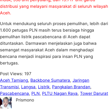
distribusi yang melayani masyarakat di seluruh wilayah
Aceh.
Untuk mendukung seluruh proses pemulihan, lebih dari
1.600 petugas PLN masih terus bersiaga hingga
pemulihan listrik pascabencana di Aceh dapat
dituntaskan. Darmawan menjelaskan juga bahwa
semangat masyarakat Aceh dalam menghadapi
bencana menjadi inspirasi para insan PLN yang
bertugas.
Post Views:
197
Aceh Tamiang
, 
Backbone Sumatera
, 
Jaringan
Transmisi
, 
Langsa
, 
Listrik
, 
Pangkalan Brandan
, 
Pascabencana
, 
PLN
, 
PLTU Nagan Raya
, 
Tower Darurat
Prismono