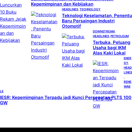
Kepemimpinan dan Kebijakan
HEADLINES
, 
TECHNOLOGY
Teknologi Keselamatan, Penentu
Baru Persaingan Industri
Otomotif
DOWNSTREAM
, 
HEADLINES
, 
PETROLEUM
Terbuka, Peluang
Usaha bagi IKM
Alas Kaki Lokal
ENER
GY
, 
HEAD
LINES
, 
RENE
WAB
LE
IESR: Kepemimpinan Terpadu jadi Kunci Percepatan PLTS 100
GW