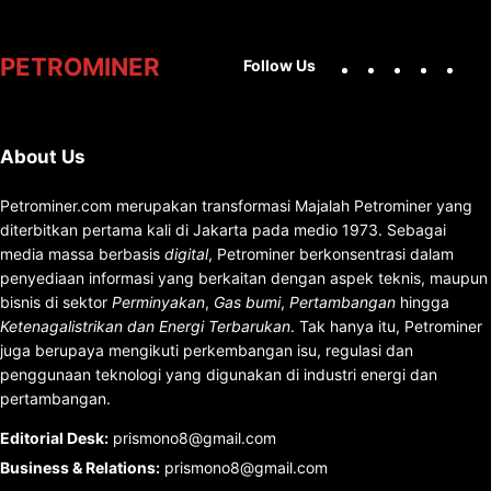
Facebook
X
Instag
You
PETROMINER
Follow Us
About Us
Petrominer.com merupakan transformasi Majalah Petrominer yang
diterbitkan pertama kali di Jakarta pada medio 1973. Sebagai
media massa berbasis
digital
, Petrominer berkonsentrasi dalam
penyediaan informasi yang berkaitan dengan aspek teknis, maupun
bisnis di sektor
Perminyakan
,
Gas bumi
,
Pertambangan
hingga
Ketenagalistrikan dan Energi Terbarukan
. Tak hanya itu, Petrominer
juga berupaya mengikuti perkembangan isu, regulasi dan
penggunaan teknologi yang digunakan di industri energi dan
pertambangan.
Editorial Desk
:
prismono8@gmail.com
Business & Relations
:
prismono8@gmail.com