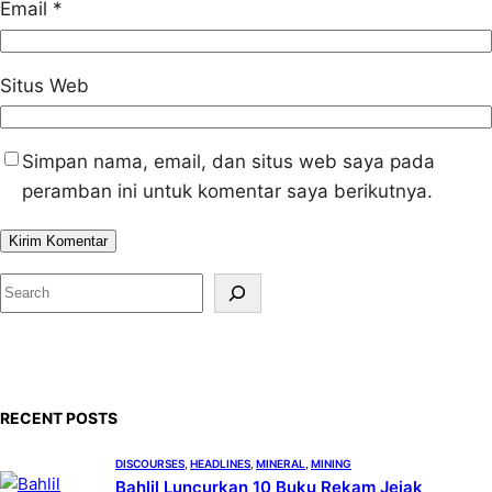
Email
*
Situs Web
Simpan nama, email, dan situs web saya pada
peramban ini untuk komentar saya berikutnya.
S
e
a
r
c
RECENT POSTS
h
DISCOURSES
, 
HEADLINES
, 
MINERAL
, 
MINING
Bahlil Luncurkan 10 Buku Rekam Jejak