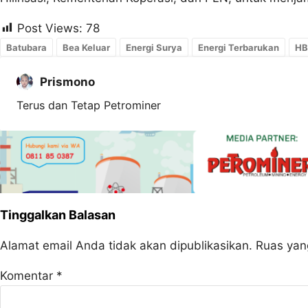
Post Views:
78
Batubara
Bea Keluar
Energi Surya
Energi Terbarukan
H
Prismono
Terus dan Tetap Petrominer
Tinggalkan Balasan
Alamat email Anda tidak akan dipublikasikan.
Ruas yan
Komentar
*