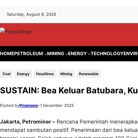
Lewati
Skip
Saturday, August 8, 2026
ke
to
konten
content
HOME
PETROLEUM
MINING
ENERGY
TECHNOLOGY
ENVI
Coal
Energy
Headlines
Mining
Renewable
SUSTAIN: Bea Keluar Batubara, Ku
Posted by
Prismono
–
1 Desember 2025
Jakarta, Petrominer –
Rencana Pemerintah menerapkan 
mendapat sambutan positif. Penerimaan dari bea kelua