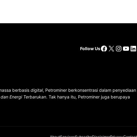
Facebook
X
Insta
You
Li
Follow Us
 massa berbasis
digital
, Petrominer berkonsentrasi dalam penyediaan
n dan Energi Terbarukan
. Tak hanya itu, Petrominer juga berupaya
About
Services
Subscribe
Disclaimer
Privacy
Contact