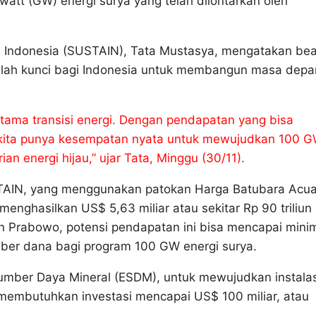
watt (GW) energi surya yang telah dilontarkan oleh
an Indonesia (SUSTAIN), Tata Mustasya, mengatakan be
adalah kunci bagi Indonesia untuk membangun masa depa
ama transisi energi. Dengan pendapatan yang bisa
, kita punya kesempatan nyata untuk mewujudkan 100 
 energi hijau,” ujar Tata, Minggu (30/11).
USTAIN, yang menggunakan patokan Harga Batubara Acu
enghasilkan US$ 5,63 miliar atau sekitar Rp 90 triliun
 Prabowo, potensi pendapatan ini bisa mencapai mini
umber dana bagi program 100 GW energi surya.
umber Daya Mineral (ESDM), untuk mewujudkan instalas
membutuhkan investasi mencapai US$ 100 miliar, atau