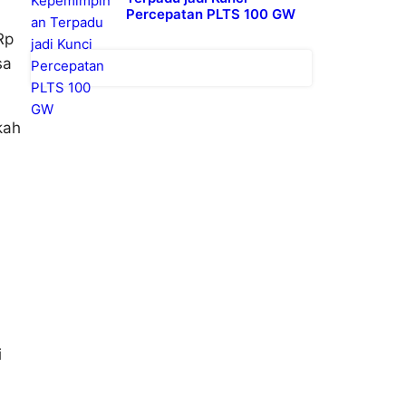
Percepatan PLTS 100 GW
Rp
sa
kah
i