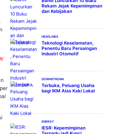
Bahlil Luncurkan 10 Buku
Rekam Jejak Kepemimpinan
dan Kebijakan
a
n
HEADLINES
Teknologi Keselamatan,
Penentu Baru Persaingan
Industri Otomotif
GW
an
DOWNSTREAM
Terbuka, Peluang Usaha
 per
bagi IKM Alas Kaki Lokal
mal
i
ENERGY
IESR: Kepemimpinan
Terpadu jadi Kunci