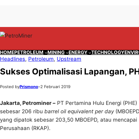
Lewati
Skip
ke
to
konten
content
HOME
PETROLEUM
MINING
ENERGY
TECHNOLOGY
ENVI
Headlines
, 
Petroleum
, 
Upstream
Sukses Optimalisasi Lapangan, PH
Posted by
Prismono
–
2 Februari 2019
Jakarta, Petrominer –
PT Pertamina Hulu Energi (PHE) 
sebesar 206 ribu
barrel oil equivalent per day
(MBOEPD).
yang dipatok sebesar 203,50 MBOEPD, atau mencapai 
Perusahaan (RKAP).