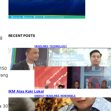
RECENT POSTS
ng
HEADLINES
, 
TECHNOLOGY
Teknologi Keselamatan,
Penentu Baru Persaingan
Industri Otomotif
DOWNSTREAM
, 
150
HEADLINES
, 
PETROLEUM
yang
Terbuka,
Peluang
Usaha bagi
IKM Alas Kaki Lokal
ENERGY
, 
HEADLINES
, 
RENEWABLE
IESR: Kepemimpinan
Terpadu jadi Kunci
a 30
Percepatan PLTS 100 GW