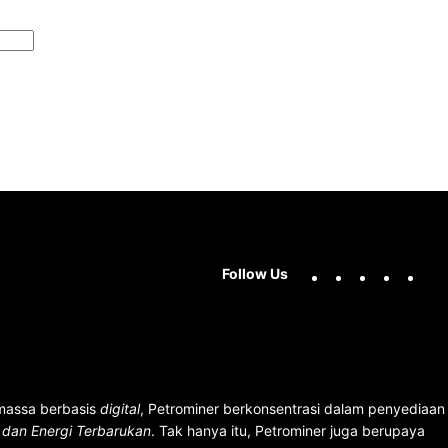
Facebook
X
Instag
You
Follow Us
 massa berbasis
digital
, Petrominer berkonsentrasi dalam penyediaan
n dan Energi Terbarukan
. Tak hanya itu, Petrominer juga berupaya