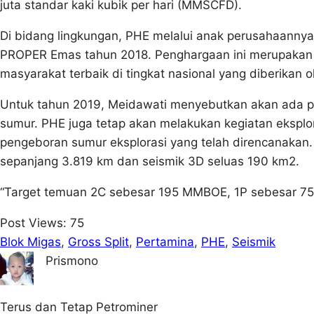
juta standar kaki kubik per hari (MMSCFD).
Di bidang lingkungan, PHE melalui anak perusahaanny
PROPER Emas tahun 2018. Penghargaan ini merupakan 
masyarakat terbaik di tingkat nasional yang diberikan
Untuk tahun 2019, Meidawati menyebutkan akan ada 
sumur. PHE juga tetap akan melakukan kegiatan ekspl
pengeboran sumur eksplorasi yang telah direncanakan. 
sepanjang 3.819 km dan seismik 3D seluas 190 km2.
“Target temuan 2C sebesar 195 MMBOE, 1P sebesar 75
Post Views:
75
Blok Migas
, 
Gross Split
, 
Pertamina
, 
PHE
, 
Seismik
Prismono
Terus dan Tetap Petrominer