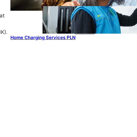
ENERGY
, 
HEADLINES
, 
POWER
Ada 21.865
at
Pelanggan
Baru
Gunakan
K).
Home Charging Services PLN