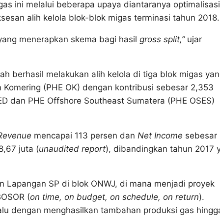
as ini melalui beberapa upaya diantaranya optimalisasi
san alih kelola blok-blok migas terminasi tahun 2018.
 yang menerapkan skema bagi hasil
gross split,”
ujar
 berhasil melakukan alih kelola di tiga blok migas ya
n Komering (PHE OK) dengan kontribusi sebesar 2,353
D dan PHE Offshore Southeast Sumatera (PHE OSES)
Revenue
mencapai 113 persen dan
Net Income
sebesar 
,67 juta (
unaudited report
), dibandingkan tahun 2017 
n Lapangan SP di blok ONWJ, di mana menjadi proyek
BOSOR (
on time, on budget, on schedule, on return
).
lalu dengan menghasilkan tambahan produksi gas hingg