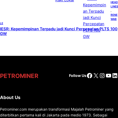
HEAD
LINES
, 
RENE
WAB
LE
IESR: Kepemimpinan Terpadu jadi Kunci Percepatan PLTS 100
GW
Facebook
X
Insta
You
Li
PETROMINER
Follow Us
About Us
Petrominer.com merupakan transformasi Majalah Petrominer yang
diterbitkan pertama kali di Jakarta pada medio 1973. Sebagai