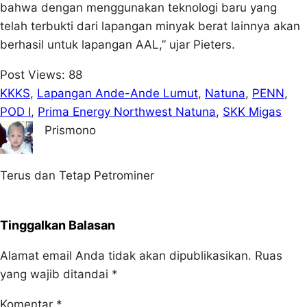
bahwa dengan menggunakan teknologi baru yang
telah terbukti dari lapangan minyak berat lainnya akan
berhasil untuk lapangan AAL,” ujar Pieters.
Post Views:
88
KKKS
, 
Lapangan Ande-Ande Lumut
, 
Natuna
, 
PENN
, 
POD I
, 
Prima Energy Northwest Natuna
, 
SKK Migas
Prismono
Terus dan Tetap Petrominer
Tinggalkan Balasan
Alamat email Anda tidak akan dipublikasikan.
Ruas
yang wajib ditandai
*
Komentar
*