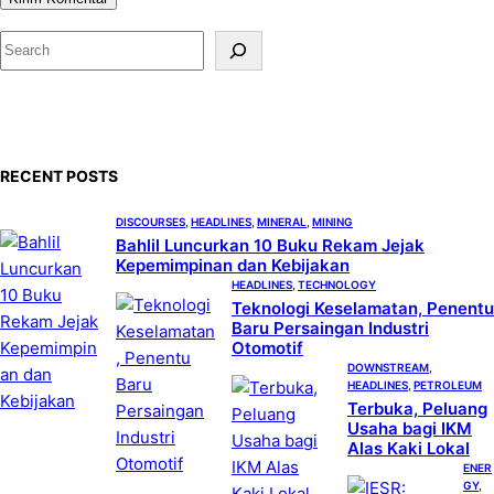
S
e
a
r
c
RECENT POSTS
h
DISCOURSES
, 
HEADLINES
, 
MINERAL
, 
MINING
Bahlil Luncurkan 10 Buku Rekam Jejak
Kepemimpinan dan Kebijakan
HEADLINES
, 
TECHNOLOGY
Teknologi Keselamatan, Penentu
Baru Persaingan Industri
Otomotif
DOWNSTREAM
, 
HEADLINES
, 
PETROLEUM
Terbuka, Peluang
Usaha bagi IKM
Alas Kaki Lokal
ENER
GY
, 