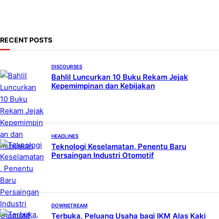
termasuk lapangan…
r
c
h
RECENT POSTS
DISCOURSES
Bahlil Luncurkan 10 Buku Rekam Jejak
Kepemimpinan dan Kebijakan
HEADLINES
Teknologi Keselamatan, Penentu Baru
Persaingan Industri Otomotif
DOWNSTREAM
Terbuka, Peluang Usaha bagi IKM Alas Kaki