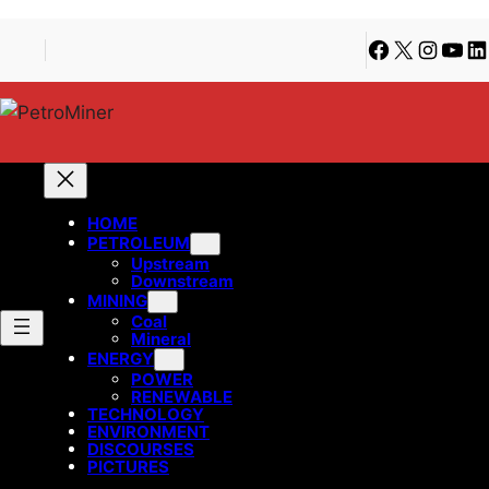
Lewati
Skip
Facebook
X
Instagra
YouT
Li
ke
to
konten
content
HOME
PETROLEUM
Upstream
Downstream
MINING
Coal
Mineral
ENERGY
POWER
RENEWABLE
TECHNOLOGY
ENVIRONMENT
DISCOURSES
PICTURES