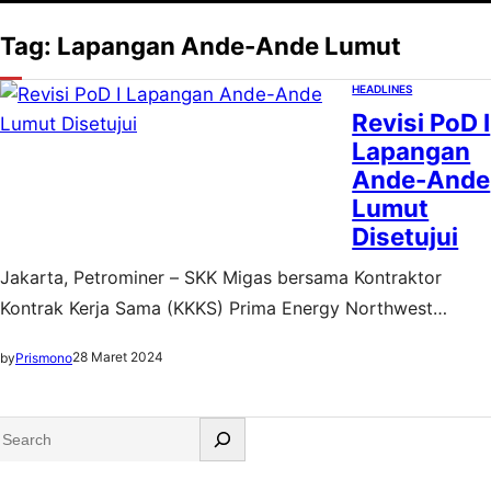
Tag:
Lapangan Ande-Ande Lumut
HEADLINES
Revisi PoD I
Lapangan
Ande-Ande
Lumut
Disetujui
Jakarta, Petrominer – SKK Migas bersama Kontraktor
Kontrak Kerja Sama (KKKS) Prima Energy Northwest
Natuna Pte. Ltd. (PENN) telah menyelesaikan pembahasan
28 Maret 2024
by
Prismono
revisi PoD (Plan of Development) I untuk lapangan minyak
Ande-Ande Lumut (AAL), Wilayah Kerja Northwest Natuna.
S
Revisi PoD tersebut telah mendapatkan persetujuan dari
e
Menteri ESDM pada 5 Maret 2024 lalu. Lapangan AAL
a