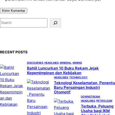
S
e
a
r
c
RECENT POSTS
h
DISCOURSES
, 
HEADLINES
, 
MINERAL
, 
MINING
Bahlil Luncurkan 10 Buku Rekam Jejak
Kepemimpinan dan Kebijakan
HEADLINES
, 
TECHNOLOGY
Teknologi Keselamatan, Penentu
Baru Persaingan Industri
Otomotif
DOWNSTREAM
, 
HEADLINES
, 
PETROLEUM
Terbuka, Peluang
Usaha bagi IKM