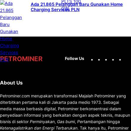
Ada 21.865 Pelanggan Baru Gunakan Home
Charging Services PLN
Facebook
X
Instag
You
PETROMINER
Follow Us
About Us
Petrominer.com merupakan transformasi Majalah Petrominer yang
diterbitkan pertama kali di Jakarta pada medio 1973. Sebagai
media massa berbasis
digital
, Petrominer berkonsentrasi dalam
penyediaan informasi yang berkaitan dengan aspek teknis, maupun
bisnis di sektor
Perminyakan
,
Gas bumi
,
Pertambangan
hingga
Ketenagalistrikan dan Energi Terbarukan
. Tak hanya itu, Petrominer