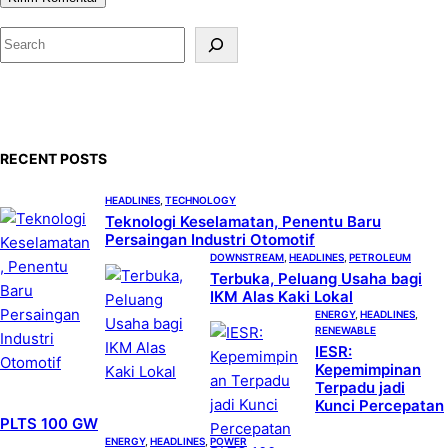
S
e
a
r
c
RECENT POSTS
h
HEADLINES
, 
TECHNOLOGY
Teknologi Keselamatan, Penentu Baru
Persaingan Industri Otomotif
DOWNSTREAM
, 
HEADLINES
, 
PETROLEUM
Terbuka, Peluang Usaha bagi
IKM Alas Kaki Lokal
ENERGY
, 
HEADLINES
, 
RENEWABLE
IESR:
Kepemimpinan
Terpadu jadi
Kunci Percepatan
PLTS 100 GW
ENERGY
, 
HEADLINES
, 
POWER