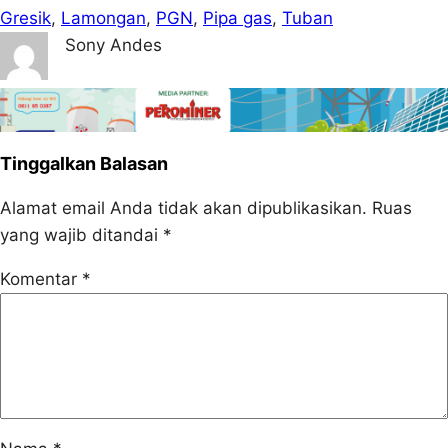
Gresik
, 
Lamongan
, 
PGN
, 
Pipa gas
, 
Tuban
Sony Andes
Tinggalkan Balasan
Alamat email Anda tidak akan dipublikasikan.
Ruas
yang wajib ditandai
*
Komentar
*