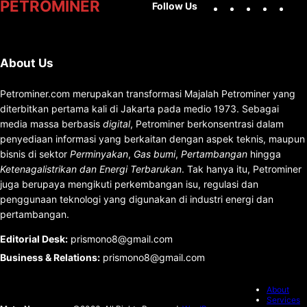
Facebook
X
Instag
You
PETROMINER
Follow Us
About Us
Petrominer.com merupakan transformasi Majalah Petrominer yang
diterbitkan pertama kali di Jakarta pada medio 1973. Sebagai
media massa berbasis
digital
, Petrominer berkonsentrasi dalam
penyediaan informasi yang berkaitan dengan aspek teknis, maupun
bisnis di sektor
Perminyakan
,
Gas bumi
,
Pertambangan
hingga
Ketenagalistrikan dan Energi Terbarukan
. Tak hanya itu, Petrominer
juga berupaya mengikuti perkembangan isu, regulasi dan
penggunaan teknologi yang digunakan di industri energi dan
pertambangan.
Editorial Desk
:
prismono8@gmail.com
Business & Relations
:
prismono8@gmail.com
About
Services