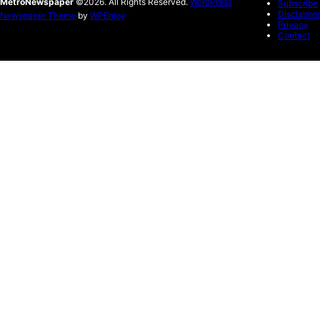
MetroNewspaper
©2026. All Rights Reserved.
WordPress
Subscribe
Disclaimer
Newspaper Theme
by
WPEnjoy
Privacy
Contact