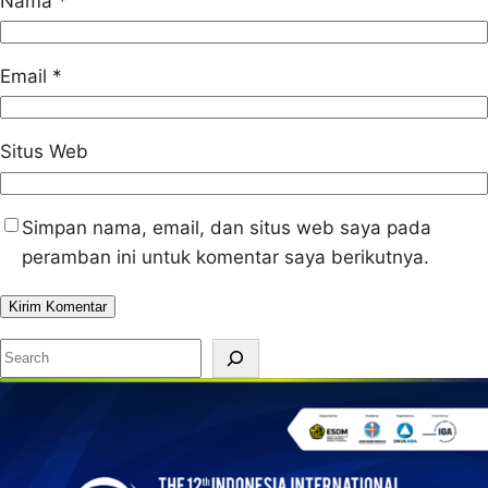
Nama
*
Email
*
Situs Web
Simpan nama, email, dan situs web saya pada
peramban ini untuk komentar saya berikutnya.
S
e
a
r
c