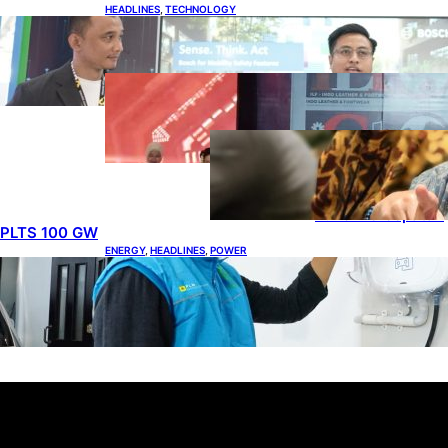
HEADLINES
, 
TECHNOLOGY
Teknologi Keselamatan, Penentu Baru
Persaingan Industri Otomotif
DOWNSTREAM
, 
HEADLINES
, 
PETROLEUM
Terbuka, Peluang Usaha bagi
IKM Alas Kaki Lokal
ENERGY
, 
HEADLINES
, 
RENEWABLE
IESR:
Kepemimpinan
Terpadu jadi
Kunci Percepatan
PLTS 100 GW
ENERGY
, 
HEADLINES
, 
POWER
Ada 21.865 Pelanggan Baru Gunakan Home
Charging Services PLN