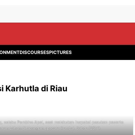
RONMENT
DISCOURSES
PICTURES
 Karhutla di Riau
q, selaku Pembina Apel, saat melakukan inspeksi pasukan peserta
aran Lahan di lapangan upacara Rumbai, Sabtu (25/4).