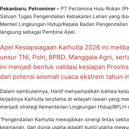
Pekanbaru, Petrominer –
PT Pertamina Hulu Rokan (PH
Satuan Tugas Pengendalian Kebakaran Lahan yang dise
Menteri Lingkungan Hidup/Kepala Badan Pengendalian L
langsung sebagai Pembina Apel.
Apel Kesiapsiagaan Karhutla 2026 ini melib
unsur TNI, Polri, BPBD, Manggala Agni, serta
ini menjadi bentuk validasi kesiapan Prov
dari potensi anomali cuaca ekstrem tahun in
Dalam sambutannya, Hanif menyampaikan bahwa kesiap
terjadinya Karhutla terutama di wilayah rawan yang memi
menjadi strategi Kementerian Lingkungan Hidup/BPLH 
“Pengendalian Karhutla mewajibkan sinergi lintas sekto
keamanan, dan dunia usaha adalah kunci utama mewuj