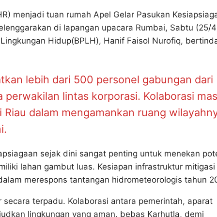
R) menjadi tuan rumah Apel Gelar Pasukan Kesiapsiag
lenggarakan di lapangan upacara Rumbai, Sabtu (25/4
ingkungan Hidup(BPLH), Hanif Faisol Nurofiq, bertind
atkan lebih dari 500 personel gabungan dari
 perwakilan lintas korporasi. Kolaborasi mas
insi Riau dalam mengamankan ruang wilayahn
i.
siagaan sejak dini sangat penting untuk menekan pot
liki lahan gambut luas. Kesiapan infrastruktur mitigasi
dalam merespons tantangan hidrometeorologis tahun 2
r secara terpadu. Kolaborasi antara pemerintah, aparat
udkan lingkungan yang aman, bebas Karhutla, demi