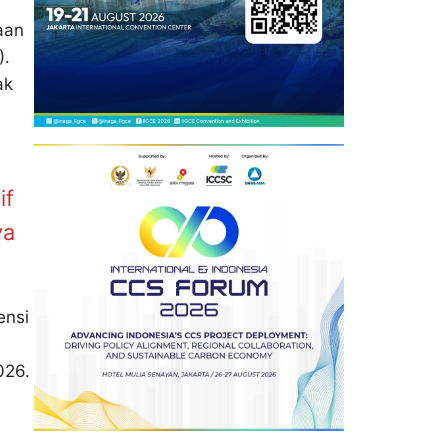
aan
).
ak
if
ya
ensi
026.