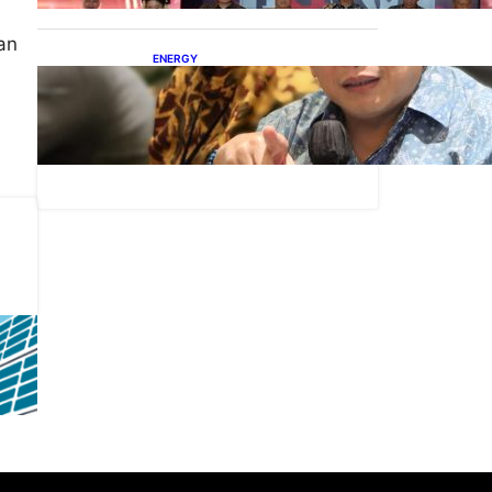
an
ENERGY
IESR: Kepemimpinan
Terpadu jadi Kunci
Percepatan PLTS 100 GW