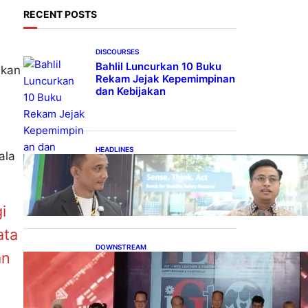
RECENT POSTS
DISCOURSES
Bahlil Luncurkan 10 Buku
akan
Rekam Jejak Kepemimpinan
dan Kebijakan
HEADLINES
ala
Teknologi Keselamatan,
Penentu Baru Persaingan
Industri Otomotif
i
ata
DOWNSTREAM
an
Terbuka, Peluang Usaha
bagi IKM Alas Kaki Lokal