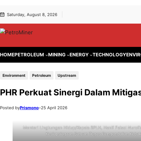
Lewati
Skip
Saturday, August 8, 2026
ke
to
konten
content
HOME
PETROLEUM
MINING
ENERGY
TECHNOLOGY
ENVI
Environment
Petroleum
Upstream
PHR Perkuat Sinergi Dalam Mitigasi
Posted by
Prismono
–
25 April 2026
Menteri Lingkungan Hidup/Kepala BPLH, Hanif Faisol Nurofi
Kesiapsiagaan Satuan Tugas Pengendalian Kebak