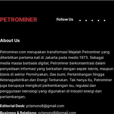
Facebook
X
Instag
You
PETROMINER
Follow Us
About Us
Petrominer.com merupakan transformasi Majalah Petrominer yang
diterbitkan pertama kali di Jakarta pada medio 1973. Sebagai
media massa berbasis
digital
, Petrominer berkonsentrasi dalam
penyediaan informasi yang berkaitan dengan aspek teknis, maupun
bisnis di sektor
Perminyakan
,
Gas bumi
,
Pertambangan
hingga
Ketenagalistrikan dan Energi Terbarukan
. Tak hanya itu, Petrominer
juga berupaya mengikuti perkembangan isu, regulasi dan
penggunaan teknologi yang digunakan di industri energi dan
pertambangan.
Editorial Desk
:
prismono8@gmail.com
Business & Relations
:
prismono8@gmail.com