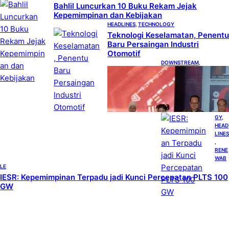
Bahlil Luncurkan 10 Buku Rekam Jejak
Kepemimpinan dan Kebijakan
HEADLINES
, 
TECHNOLOGY
Teknologi Keselamatan, Penentu
Baru Persaingan Industri
Otomotif
DOWNSTREAM
, 
HEADLINES
, 
PETROLEUM
Terbuka, Peluang
Usaha bagi IKM
Alas Kaki Lokal
ENER
GY
, 
HEAD
LINES
, 
RENE
WAB
LE
IESR: Kepemimpinan Terpadu jadi Kunci Percepatan PLTS 100
GW