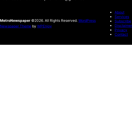
About
Services
MetroNewspaper
©2026. All Rights Reserved.
WordPress
Subscribe
Disclaimer
Newspaper Theme
by
WPEnjoy
Privacy
Contact