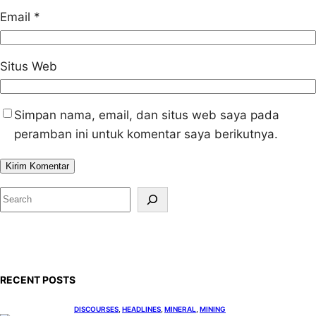
Email
*
Situs Web
Simpan nama, email, dan situs web saya pada
peramban ini untuk komentar saya berikutnya.
S
e
a
r
c
RECENT POSTS
h
DISCOURSES
, 
HEADLINES
, 
MINERAL
, 
MINING