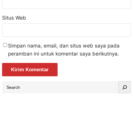
Situs Web
Simpan nama, email, dan situs web saya pada
peramban ini untuk komentar saya berikutnya.
S
e
a
r
c
h