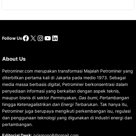
Facebook
X
Instagram
YouTube
LinkedIn
Follow Us
About Us
Petrominer.com merupakan transformasi Majalah Petrominer yang
diterbitkan pertama kali di Jakarta pada medio 1973. Sebagai
media massa berbasis
digital
, Petrominer berkonsentrasi dalam
penyediaan informasi yang berkaitan dengan aspek teknis,
maupun bisnis di sektor
Perminyakan
,
Gas bumi
,
Pertambangan
hingga
Ketenagalistrikan dan Energi Terbarukan
. Tak hanya itu,
Petrominer juga berupaya mengikuti perkembangan isu, regulasi
dan penggunaan teknologi yang digunakan di industri energi dan
pertambangan.
Editorial Desk
:
prismono8@gmail.com