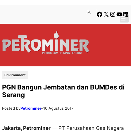
Lewati
Skip
Facebook
X
Instagra
YouTu
Lin
ke
to
konten
content
Environment
PGN Bangun Jembatan dan BUMDes di
Serang
Posted by
Petrominer
–
10 Agustus 2017
Jakarta, Petrominer
— PT Perusahaan Gas Negara