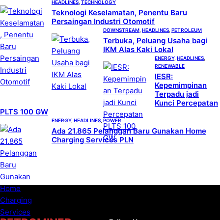
HEADLINES
, 
TECHNOLOGY
Teknologi Keselamatan, Penentu Baru
Persaingan Industri Otomotif
DOWNSTREAM
, 
HEADLINES
, 
PETROLEUM
Terbuka, Peluang Usaha bagi
IKM Alas Kaki Lokal
ENERGY
, 
HEADLINES
, 
RENEWABLE
IESR:
Kepemimpinan
Terpadu jadi
Kunci Percepatan
PLTS 100 GW
ENERGY
, 
HEADLINES
, 
POWER
Ada 21.865 Pelanggan Baru Gunakan Home
Charging Services PLN
Facebook
X
Instag
You