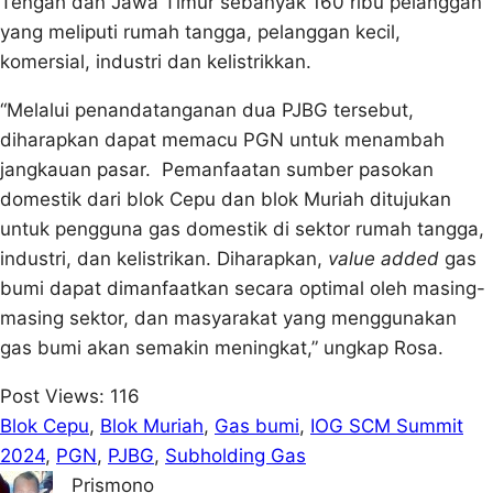
Tengah dan Jawa Timur sebanyak 160 ribu pelanggan
yang meliputi rumah tangga, pelanggan kecil,
komersial, industri dan kelistrikkan.
“Melalui penandatanganan dua PJBG tersebut,
diharapkan dapat memacu PGN untuk menambah
jangkauan pasar. Pemanfaatan sumber pasokan
domestik dari blok Cepu dan blok Muriah ditujukan
untuk pengguna gas domestik di sektor rumah tangga,
industri, dan kelistrikan. Diharapkan,
value added
gas
bumi dapat dimanfaatkan secara optimal oleh masing-
masing sektor, dan masyarakat yang menggunakan
gas bumi akan semakin meningkat,” ungkap Rosa.
Post Views:
116
Blok Cepu
, 
Blok Muriah
, 
Gas bumi
, 
IOG SCM Summit
2024
, 
PGN
, 
PJBG
, 
Subholding Gas
Prismono