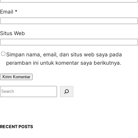
Email
*
Situs Web
Simpan nama, email, dan situs web saya pada
peramban ini untuk komentar saya berikutnya.
S
e
a
r
c
RECENT POSTS
h