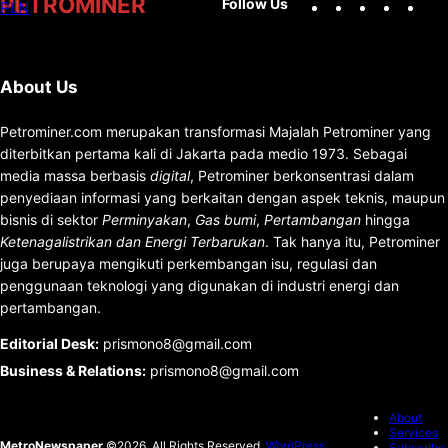
PETROMINER
Follow Us
About Us
Petrominer.com merupakan transformasi Majalah Petrominer yang
diterbitkan pertama kali di Jakarta pada medio 1973. Sebagai
media massa berbasis
digital
, Petrominer berkonsentrasi dalam
penyediaan informasi yang berkaitan dengan aspek teknis, maupun
bisnis di sektor
Perminyakan
,
Gas bumi
,
Pertambangan
hingga
Ketenagalistrikan dan Energi Terbarukan
. Tak hanya itu, Petrominer
juga berupaya mengikuti perkembangan isu, regulasi dan
penggunaan teknologi yang digunakan di industri energi dan
pertambangan.
Editorial Desk
:
prismono8@gmail.com
Business & Relations
:
prismono8@gmail.com
About
Services
MetroNewspaper
©2026. All Rights Reserved.
WordPress
Subscribe