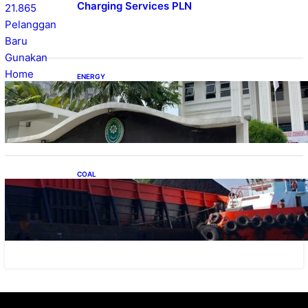
Charging Services PLN
ENERGY
Koalisi Bersihkan Indonesia Ajukan Banding
atas Putusan Gugatan RUPTL
COAL
Lelang Batubara Sitaan, Negara Dapat Lebih
dari Rp 20 Miliar