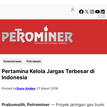
Lewati
Skip
Facebook
X
Instagra
YouTu
Lin
ke
to
konten
content
Downstream
Petroleum
Pertamina Kelola Jargas Terbesar di
Indonesia
Posted by
Sony Andes
–
21 Maret 2016
Prabumulih, Petrominer
— Proyek jaringan gas bumi