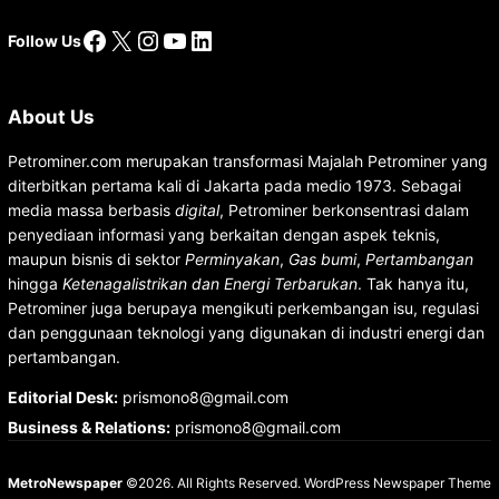
Facebook
X
Instagram
YouTube
LinkedIn
Follow Us
About Us
Petrominer.com merupakan transformasi Majalah Petrominer yang
diterbitkan pertama kali di Jakarta pada medio 1973. Sebagai
media massa berbasis
digital
, Petrominer berkonsentrasi dalam
penyediaan informasi yang berkaitan dengan aspek teknis,
maupun bisnis di sektor
Perminyakan
,
Gas bumi
,
Pertambangan
hingga
Ketenagalistrikan dan Energi Terbarukan
. Tak hanya itu,
Petrominer juga berupaya mengikuti perkembangan isu, regulasi
dan penggunaan teknologi yang digunakan di industri energi dan
pertambangan.
Editorial Desk
:
prismono8@gmail.com
Business & Relations
:
prismono8@gmail.com
MetroNewspaper
©2026. All Rights Reserved.
WordPress Newspaper Theme