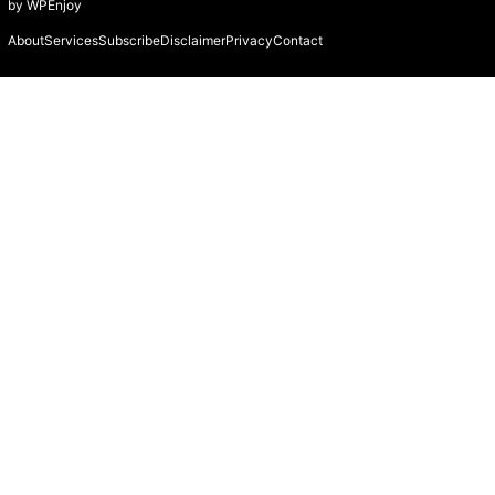
by
WPEnjoy
About
Services
Subscribe
Disclaimer
Privacy
Contact