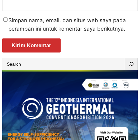
Simpan nama, email, dan situs web saya pada
peramban ini untuk komentar saya berikutnya.
S
e
a
r
c
h