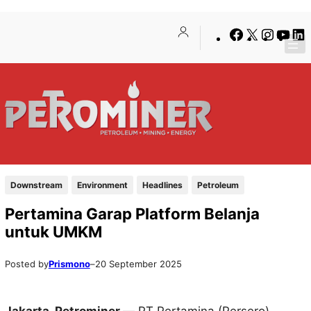
Lewati
Skip
Facebook
X
Insta
You
ke
to
konten
content
Downstream
Environment
Headlines
Petroleum
Pertamina Garap Platform Belanja
untuk UMKM
Posted by
Prismono
–
20 September 2025