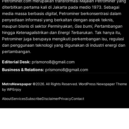
Petrominer.com merupakan transformasi Majalah Petrominer yang
diterbitkan pertama kali di Jakarta pada medio 1973. Sebagai
media massa berbasis
digital
, Petrominer berkonsentrasi dalam
penyediaan informasi yang berkaitan dengan aspek teknis,
maupun bisnis di sektor
Perminyakan
,
Gas bumi
,
Pertambangan
hingga
Ketenagalistrikan dan Energi Terbarukan
. Tak hanya itu,
Petrominer juga berupaya mengikuti perkembangan isu, regulasi
dan penggunaan teknologi yang digunakan di industri energi dan
pertambangan.
Editorial Desk
:
prismono8@gmail.com
Business & Relations
:
prismono8@gmail.com
MetroNewspaper
©2026. All Rights Reserved.
WordPress Newspaper Theme
by
WPEnjoy
About
Services
Subscribe
Disclaimer
Privacy
Contact