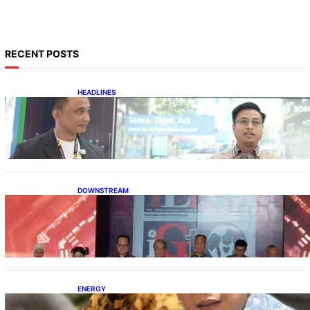
RECENT POSTS
HEADLINES
Teknologi Keselamatan, Penentu Baru
Persaingan Industri Otomotif
DOWNSTREAM
Terbuka, Peluang Usaha bagi IKM Alas Kaki
Lokal
ENERGY
IESR: Kepemimpinan Terpadu jadi Kunci