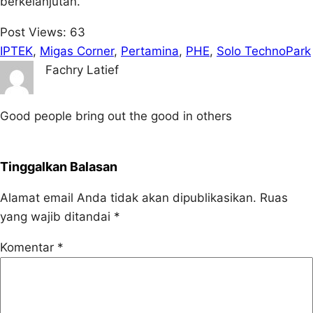
berkelanjutan.
Post Views:
63
IPTEK
, 
Migas Corner
, 
Pertamina
, 
PHE
, 
Solo TechnoPark
Fachry Latief
Good people bring out the good in others
Tinggalkan Balasan
Alamat email Anda tidak akan dipublikasikan.
Ruas
yang wajib ditandai
*
Komentar
*