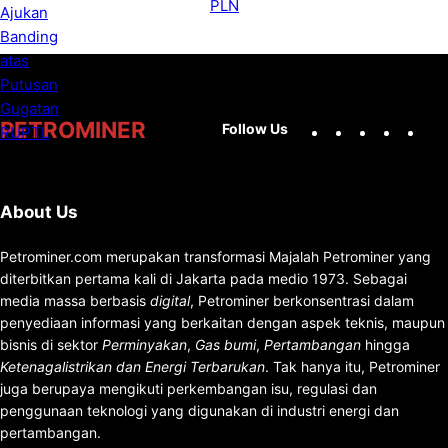
Facebook
X
Instag
You
PETROMINER
Follow Us
About Us
Petrominer.com merupakan transformasi Majalah Petrominer yang
diterbitkan pertama kali di Jakarta pada medio 1973. Sebagai
media massa berbasis
digital
, Petrominer berkonsentrasi dalam
penyediaan informasi yang berkaitan dengan aspek teknis, maupun
bisnis di sektor
Perminyakan
,
Gas bumi
,
Pertambangan
hingga
Ketenagalistrikan dan Energi Terbarukan
. Tak hanya itu, Petrominer
juga berupaya mengikuti perkembangan isu, regulasi dan
penggunaan teknologi yang digunakan di industri energi dan
pertambangan.