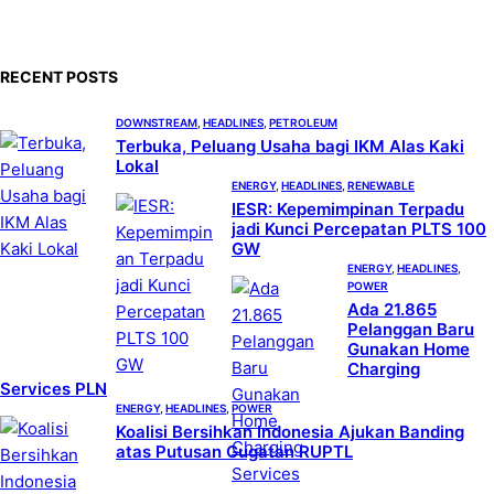
a
r
c
RECENT POSTS
h
DOWNSTREAM
, 
HEADLINES
, 
PETROLEUM
Terbuka, Peluang Usaha bagi IKM Alas Kaki
Lokal
ENERGY
, 
HEADLINES
, 
RENEWABLE
IESR: Kepemimpinan Terpadu
jadi Kunci Percepatan PLTS 100
GW
ENERGY
, 
HEADLINES
, 
POWER
Ada 21.865
Pelanggan Baru
Gunakan Home
Charging
Services PLN
ENERGY
, 
HEADLINES
, 
POWER
Koalisi Bersihkan Indonesia Ajukan Banding
atas Putusan Gugatan RUPTL