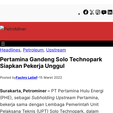
Lewati
Skip
Facebook
X
Insta
Yo
ke
to
konten
content
Headlines
, 
Petroleum
, 
Upstream
Pertamina Gandeng Solo Technopark
Siapkan Pekerja Unggul
Posted by
Fachry Latief
–
15 Maret 2022
Surakarta, Petrominer –
PT Pertamina Hulu Energi
(PHE), sebagai
Subholding Upstream
Pertamina,
bekerja sama dengan Lembaga Pemerintah Unit
Pelaksana Teknis (UPT) Solo Technopark, dalam