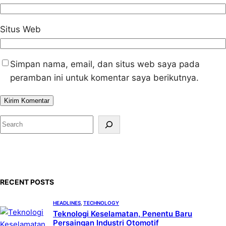
Situs Web
Simpan nama, email, dan situs web saya pada
peramban ini untuk komentar saya berikutnya.
S
e
a
r
c
RECENT POSTS
h
HEADLINES
, 
TECHNOLOGY
Teknologi Keselamatan, Penentu Baru
Persaingan Industri Otomotif