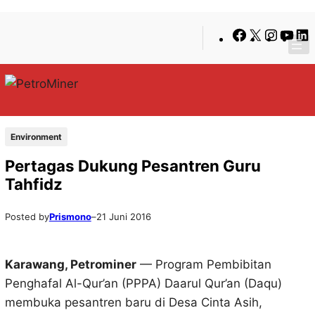
Lewati
Skip
Facebook
X
Insta
You
ke
to
konten
content
Environment
Pertagas Dukung Pesantren Guru
Tahfidz
Posted by
Prismono
–
21 Juni 2016
Karawang, Petrominer
— Program Pembibitan
Penghafal Al-Qur’an (PPPA) Daarul Qur’an (Daqu)
membuka pesantren baru di Desa Cinta Asih,