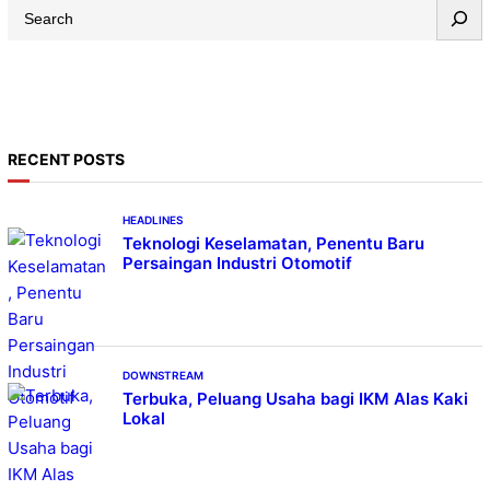
S
e
a
r
c
h
RECENT POSTS
HEADLINES
Teknologi Keselamatan, Penentu Baru
Persaingan Industri Otomotif
DOWNSTREAM
Terbuka, Peluang Usaha bagi IKM Alas Kaki
Lokal