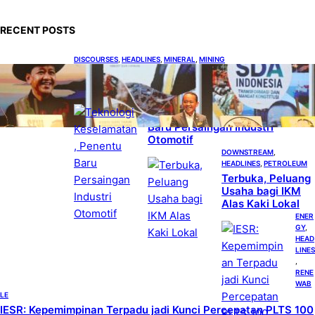
r
c
RECENT POSTS
h
DISCOURSES
, 
HEADLINES
, 
MINERAL
, 
MINING
Bahlil Luncurkan 10 Buku Rekam Jejak
Kepemimpinan dan Kebijakan
HEADLINES
, 
TECHNOLOGY
Teknologi Keselamatan, Penentu
Baru Persaingan Industri
Otomotif
DOWNSTREAM
, 
HEADLINES
, 
PETROLEUM
Terbuka, Peluang
Usaha bagi IKM
Alas Kaki Lokal
ENER
GY
, 
HEAD
LINES
, 
RENE
WAB
LE
IESR: Kepemimpinan Terpadu jadi Kunci Percepatan PLTS 100