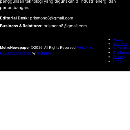
penggunaan teknologi yang digunakan di industri energi dan
pertambangan.
Editorial Desk
:
prismono8@gmail.com
Business & Relations
:
prismono8@gmail.com
About
Services
MetroNewspaper
©2026. All Rights Reserved.
WordPress
Subscribe
Disclaimer
Newspaper Theme
by
WPEnjoy
Privacy
Contact