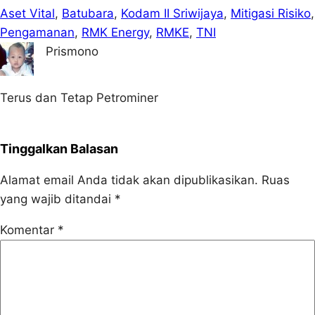
Aset Vital
, 
Batubara
, 
Kodam II Sriwijaya
, 
Mitigasi Risiko
Pengamanan
, 
RMK Energy
, 
RMKE
, 
TNI
Prismono
Terus dan Tetap Petrominer
Tinggalkan Balasan
Alamat email Anda tidak akan dipublikasikan.
Ruas
yang wajib ditandai
*
Komentar
*