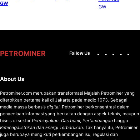
GW
Facebook
X
Instag
You
PETROMINER
Follow Us
About Us
Petrominer.com merupakan transformasi Majalah Petrominer yang
diterbitkan pertama kali di Jakarta pada medio 1973. Sebagai
media massa berbasis
digital
, Petrominer berkonsentrasi dalam
penyediaan informasi yang berkaitan dengan aspek teknis, maupun
bisnis di sektor
Perminyakan
,
Gas bumi
,
Pertambangan
hingga
Ketenagalistrikan dan Energi Terbarukan
. Tak hanya itu, Petrominer
juga berupaya mengikuti perkembangan isu, regulasi dan