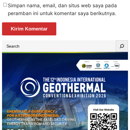
Simpan nama, email, dan situs web saya pada
peramban ini untuk komentar saya berikutnya.
S
e
a
r
c
h