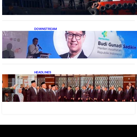
DOWNSTREAM
Digitalisasi Alat-Alat Kesehatan Dukung
Pertumbuhan Industri Alkes
HEADLINES
Lana Saria Dilantik Sebagai Kepala Badan
Geologi