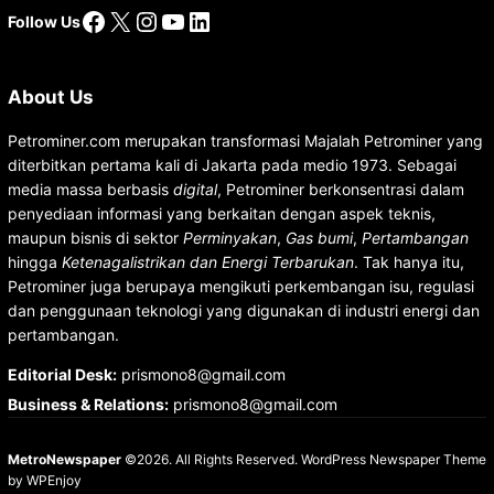
Facebook
X
Instagram
YouTube
LinkedIn
Follow Us
About Us
Petrominer.com merupakan transformasi Majalah Petrominer yang
diterbitkan pertama kali di Jakarta pada medio 1973. Sebagai
media massa berbasis
digital
, Petrominer berkonsentrasi dalam
penyediaan informasi yang berkaitan dengan aspek teknis,
maupun bisnis di sektor
Perminyakan
,
Gas bumi
,
Pertambangan
hingga
Ketenagalistrikan dan Energi Terbarukan
. Tak hanya itu,
Petrominer juga berupaya mengikuti perkembangan isu, regulasi
dan penggunaan teknologi yang digunakan di industri energi dan
pertambangan.
Editorial Desk
:
prismono8@gmail.com
Business & Relations
:
prismono8@gmail.com
MetroNewspaper
©2026. All Rights Reserved.
WordPress Newspaper Theme
by
WPEnjoy