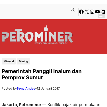
Lewati
Skip
Facebook
X
Instagra
YouTu
Lin
ke
to
konten
content
Mineral
Mining
Pemerintah Panggil Inalum dan
Pemprov Sumut
Posted by
Sony Andes
–
12 Januari 2017
Jakarta, Petrominer —
Konflik pajak air permukaan