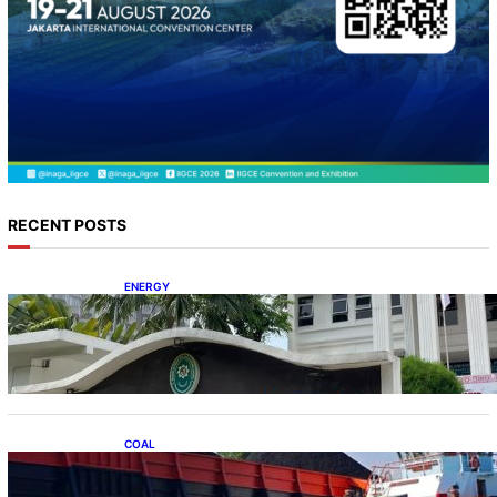
RECENT POSTS
ENERGY
Koalisi Bersihkan Indonesia Ajukan Banding
atas Putusan Gugatan RUPTL
COAL
Lelang Batubara Sitaan, Negara Dapat Lebih
dari Rp 20 Miliar