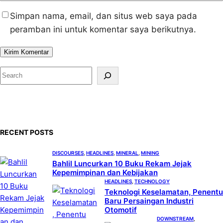
Simpan nama, email, dan situs web saya pada
peramban ini untuk komentar saya berikutnya.
S
e
a
r
c
RECENT POSTS
h
DISCOURSES
, 
HEADLINES
, 
MINERAL
, 
MINING
Bahlil Luncurkan 10 Buku Rekam Jejak
Kepemimpinan dan Kebijakan
HEADLINES
, 
TECHNOLOGY
Teknologi Keselamatan, Penentu
Baru Persaingan Industri
Otomotif
DOWNSTREAM
, 