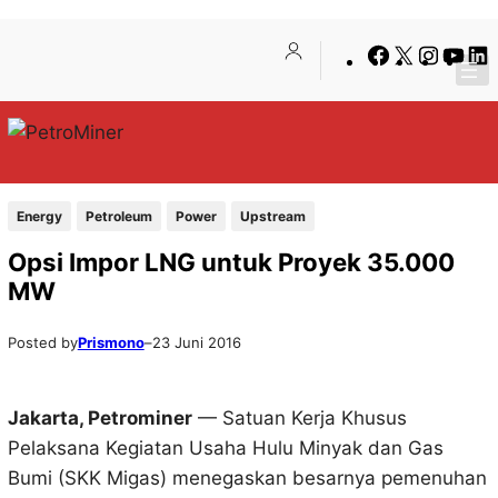
Lewati
Skip
Facebook
X
Insta
You
ke
to
konten
content
Energy
Petroleum
Power
Upstream
Opsi Impor LNG untuk Proyek 35.000
MW
Posted by
Prismono
–
23 Juni 2016
Jakarta, Petrominer
— Satuan Kerja Khusus
Pelaksana Kegiatan Usaha Hulu Minyak dan Gas
Bumi (SKK Migas) menegaskan besarnya pemenuhan