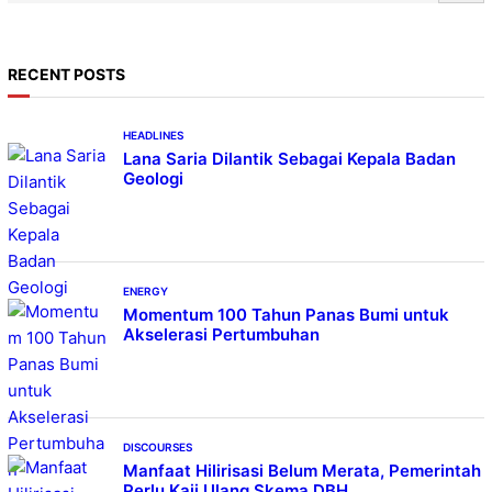
e
a
r
RECENT POSTS
c
h
HEADLINES
Lana Saria Dilantik Sebagai Kepala Badan
Geologi
ENERGY
Momentum 100 Tahun Panas Bumi untuk
Akselerasi Pertumbuhan
DISCOURSES
Manfaat Hilirisasi Belum Merata, Pemerintah
Perlu Kaji Ulang Skema DBH