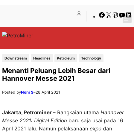
Lewati
Skip
Facebook
X
Insta
You
ke
to
konten
content
Downstream
Headlines
Petroleum
Technology
Menanti Peluang Lebih Besar dari
Hannover Messe 2021
Posted by
Noni S
–
28 April 2021
Jakarta, Petrominer –
Rangkaian utama
Hannover
Messe 2021: Digital Edition
baru saja usai pada 16
April 2021 lalu. Namun pelaksanaan
expo
dan