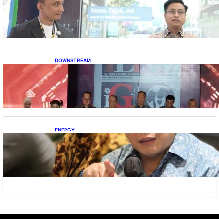
Teknologi Keselamatan, Penentu Baru
Persaingan Industri Otomotif
DOWNSTREAM
Terbuka, Peluang Usaha bagi IKM Alas Kaki
Lokal
ENERGY
IESR: Kepemimpinan Terpadu jadi Kunci
Percepatan PLTS 100 GW