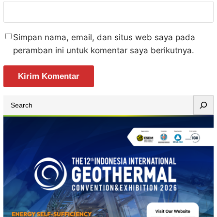
Simpan nama, email, dan situs web saya pada
peramban ini untuk komentar saya berikutnya.
S
e
a
r
c
h