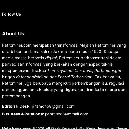
Facebook
X
Instagram
YouTube
LinkedIn
Follow Us
About Us
Petrominer.com merupakan transformasi Majalah Petrominer yang
diterbitkan pertama kali di Jakarta pada medio 1973. Sebagai
media massa berbasis
digital
, Petrominer berkonsentrasi dalam
penyediaan informasi yang berkaitan dengan aspek teknis,
maupun bisnis di sektor
Perminyakan
,
Gas bumi
,
Pertambangan
hingga
Ketenagalistrikan dan Energi Terbarukan
. Tak hanya itu,
Petrominer juga berupaya mengikuti perkembangan isu, regulasi
dan penggunaan teknologi yang digunakan di industri energi dan
pertambangan.
Editorial Desk
:
prismono8@gmail.com
Business & Relations
:
prismono8@gmail.com
MetroNewspaper
©2026. All Rights Reserved.
WordPress Newspaper Theme