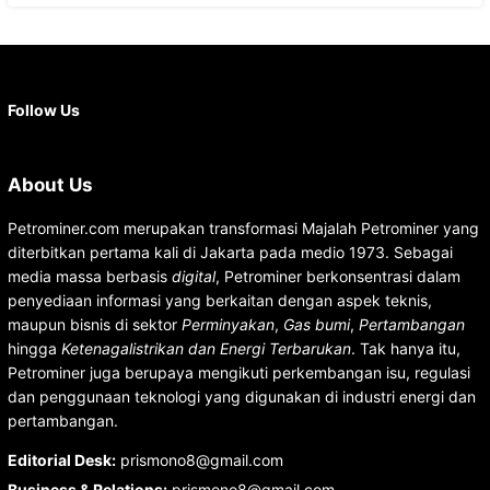
Facebook
X
Instagram
YouTube
LinkedIn
Follow Us
About Us
Petrominer.com merupakan transformasi Majalah Petrominer yang
diterbitkan pertama kali di Jakarta pada medio 1973. Sebagai
media massa berbasis
digital
, Petrominer berkonsentrasi dalam
penyediaan informasi yang berkaitan dengan aspek teknis,
maupun bisnis di sektor
Perminyakan
,
Gas bumi
,
Pertambangan
hingga
Ketenagalistrikan dan Energi Terbarukan
. Tak hanya itu,
Petrominer juga berupaya mengikuti perkembangan isu, regulasi
dan penggunaan teknologi yang digunakan di industri energi dan
pertambangan.
Editorial Desk
:
prismono8@gmail.com
Business & Relations
:
prismono8@gmail.com