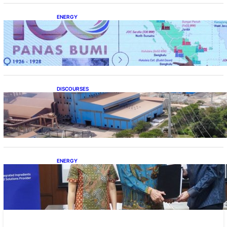
ENERGY
Momentum 100 Tahun Panas Bumi untuk
Akselerasi Pertumbuhan
DISCOURSES
Manfaat Hilirisasi Belum Merata, Pemerintah
Perlu Kaji Ulang Skema DBH
ENERGY
Dukung Operasional, Lautan Luas Perkuat
Implementasi Solusi Energi Terbarukan