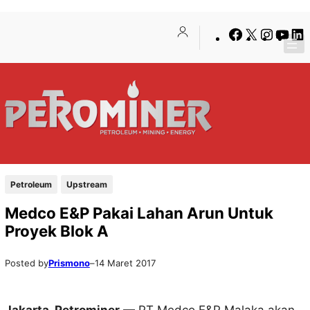
Lewati
Skip
Facebook
X
Insta
You
ke
to
konten
content
Petroleum
Upstream
Medco E&P Pakai Lahan Arun Untuk
Proyek Blok A
Posted by
Prismono
–
14 Maret 2017