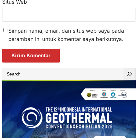
Situs Web
Simpan nama, email, dan situs web saya pada
peramban ini untuk komentar saya berikutnya.
S
e
a
r
c
h