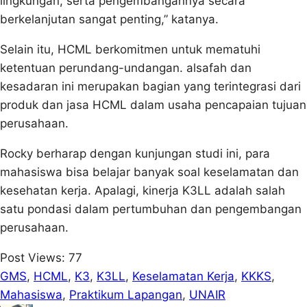
lingkungan, serta pengembangannya secara
berkelanjutan sangat penting,” katanya.
Selain itu, HCML berkomitmen untuk mematuhi
ketentuan perundang-undangan. alsafah dan
kesadaran ini merupakan bagian yang terintegrasi dari
produk dan jasa HCML dalam usaha pencapaian tujuan
perusahaan.
Rocky berharap dengan kunjungan studi ini, para
mahasiswa bisa belajar banyak soal keselamatan dan
kesehatan kerja. Apalagi, kinerja K3LL adalah salah
satu pondasi dalam pertumbuhan dan pengembangan
perusahaan.
Post Views:
77
GMS
, 
HCML
, 
K3
, 
K3LL
, 
Keselamatan Kerja
, 
KKKS
, 
Mahasiswa
, 
Praktikum Lapangan
, 
UNAIR