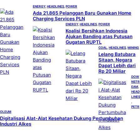
ENERGY
, 
HEADLINES
, 
POWER
Ada 21.865 Pelanggan Baru Gunakan Home
Charging Services PLN
ENERGY
, 
HEADLINES
, 
POWER
Koalisi Bersihkan Indonesia
Ajukan Banding atas Putusan
Gugatan RUPTL
COAL
, 
HEADLINES
, 
MINING
Lelang Batubara
Sitaan, Negara
Dapat Lebih dari
Rp 20 Miliar
DOW
NSTR
EAM
, 
HEAD
LINES
, 
PETR
OLEUM
Digitalisasi Alat-Alat Kesehatan Dukung Pertumbuhan
Industri Alkes