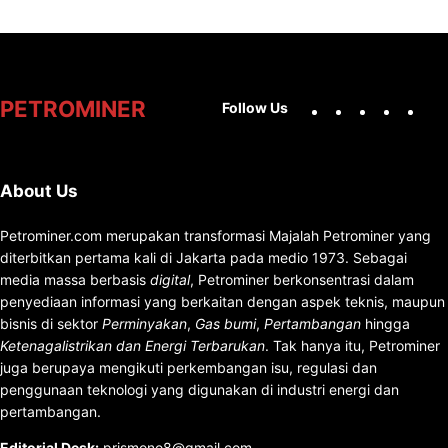
Facebook
X
Instag
You
PETROMINER
Follow Us
About Us
Petrominer.com merupakan transformasi Majalah Petrominer yang
diterbitkan pertama kali di Jakarta pada medio 1973. Sebagai
media massa berbasis
digital
, Petrominer berkonsentrasi dalam
penyediaan informasi yang berkaitan dengan aspek teknis, maupun
bisnis di sektor
Perminyakan
,
Gas bumi
,
Pertambangan
hingga
Ketenagalistrikan dan Energi Terbarukan
. Tak hanya itu, Petrominer
juga berupaya mengikuti perkembangan isu, regulasi dan
penggunaan teknologi yang digunakan di industri energi dan
pertambangan.
Editorial Desk
:
prismono8@gmail.com