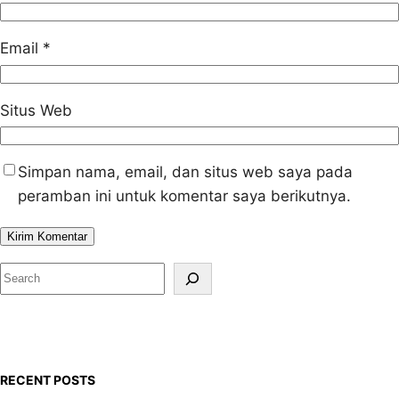
Email
*
Situs Web
Simpan nama, email, dan situs web saya pada
peramban ini untuk komentar saya berikutnya.
S
e
a
r
c
RECENT POSTS
h