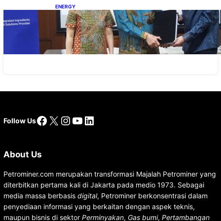
ENERGY
Dukung Operasional, Lautan Luas Perkuat
Implementasi Solusi Energi Terbarukan
Facebook
X
Instagram
YouTube
LinkedIn
Follow Us
About Us
Petrominer.com merupakan transformasi Majalah Petrominer yang
diterbitkan pertama kali di Jakarta pada medio 1973. Sebagai
media massa berbasis
digital
, Petrominer berkonsentrasi dalam
penyediaan informasi yang berkaitan dengan aspek teknis,
maupun bisnis di sektor
Perminyakan
,
Gas bumi
,
Pertambangan