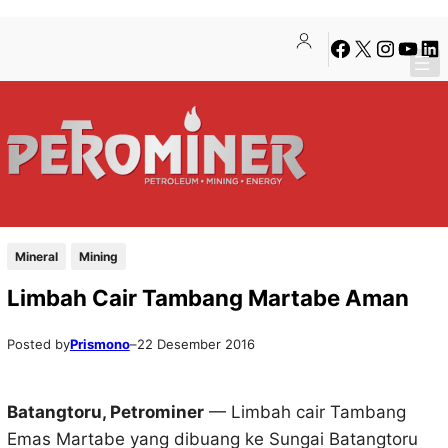
Lewati
Skip
Facebook
X
Instagra
YouTu
Lin
ke
to
konten
content
Mineral
Mining
Limbah Cair Tambang Martabe Aman
Posted by
Prismono
–
22 Desember 2016
Batangtoru, Petrominer
— Limbah cair Tambang
Emas Martabe yang dibuang ke Sungai Batangtoru