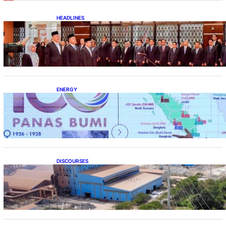
HEADLINES
Lana Saria Dilantik Sebagai Kepala Badan
Geologi
ENERGY
Momentum 100 Tahun Panas Bumi untuk
Akselerasi Pertumbuhan
DISCOURSES
Manfaat Hilirisasi Belum Merata, Pemerintah
Perlu Kaji Ulang Skema DBH