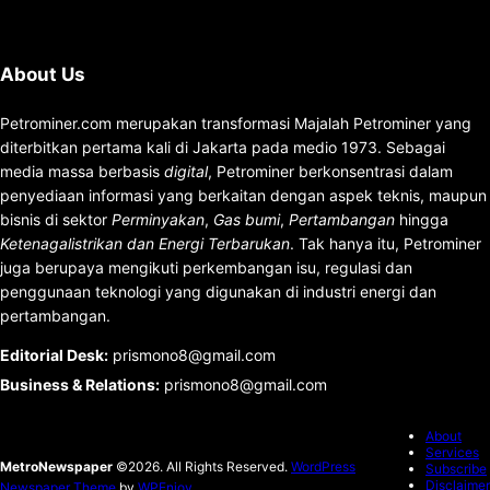
About Us
Petrominer.com merupakan transformasi Majalah Petrominer yang
diterbitkan pertama kali di Jakarta pada medio 1973. Sebagai
media massa berbasis
digital
, Petrominer berkonsentrasi dalam
penyediaan informasi yang berkaitan dengan aspek teknis, maupun
bisnis di sektor
Perminyakan
,
Gas bumi
,
Pertambangan
hingga
Ketenagalistrikan dan Energi Terbarukan
. Tak hanya itu, Petrominer
juga berupaya mengikuti perkembangan isu, regulasi dan
penggunaan teknologi yang digunakan di industri energi dan
pertambangan.
Editorial Desk
:
prismono8@gmail.com
Business & Relations
:
prismono8@gmail.com
About
Services
MetroNewspaper
©2026. All Rights Reserved.
WordPress
Subscribe
Disclaimer
Newspaper Theme
by
WPEnjoy