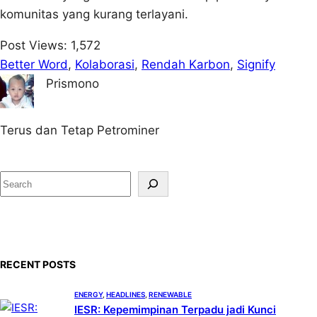
komunitas yang kurang terlayani.
Post Views:
1,572
Better Word
, 
Kolaborasi
, 
Rendah Karbon
, 
Signify
Prismono
Terus dan Tetap Petrominer
S
e
a
r
c
RECENT POSTS
h
ENERGY
, 
HEADLINES
, 
RENEWABLE
IESR: Kepemimpinan Terpadu jadi Kunci