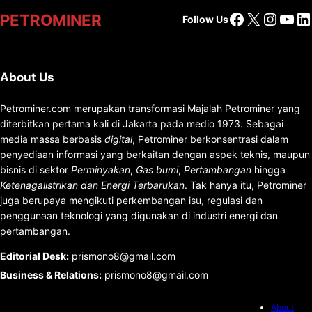
Facebook
X
Insta
You
Li
PETROMINER
Follow Us
About Us
Petrominer.com merupakan transformasi Majalah Petrominer yang
diterbitkan pertama kali di Jakarta pada medio 1973. Sebagai
media massa berbasis
digital
, Petrominer berkonsentrasi dalam
penyediaan informasi yang berkaitan dengan aspek teknis, maupun
bisnis di sektor
Perminyakan
,
Gas bumi
,
Pertambangan
hingga
Ketenagalistrikan dan Energi Terbarukan
. Tak hanya itu, Petrominer
juga berupaya mengikuti perkembangan isu, regulasi dan
penggunaan teknologi yang digunakan di industri energi dan
pertambangan.
Editorial Desk
:
prismono8@gmail.com
Business & Relations
:
prismono8@gmail.com
About