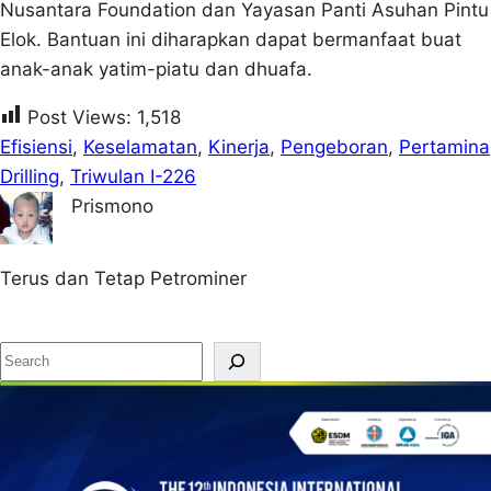
Nusantara Foundation dan Yayasan Panti Asuhan Pintu
Elok. Bantuan ini diharapkan dapat bermanfaat buat
anak-anak yatim-piatu dan dhuafa.
Post Views:
1,518
Efisiensi
, 
Keselamatan
, 
Kinerja
, 
Pengeboran
, 
Pertamina
Drilling
, 
Triwulan I-226
Prismono
Terus dan Tetap Petrominer
S
e
a
r
c