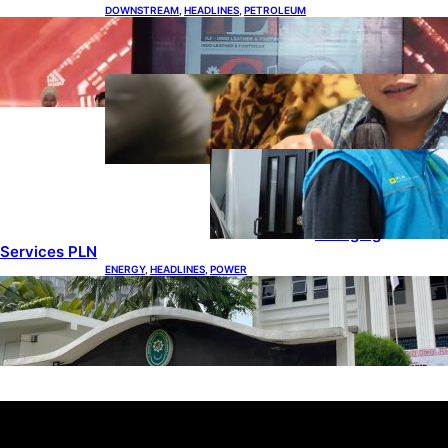
DOWNSTREAM
, 
HEADLINES
, 
PETROLEUM
Terbuka, Peluang Usaha bagi IKM Alas Kaki
Lokal
ENERGY
, 
HEADLINES
, 
RENEWABLE
IESR: Kepemimpinan Terpadu
jadi Kunci Percepatan PLTS 100
GW
ENERGY
, 
HEADLINES
, 
POWER
Ada 21.865
Pelanggan Baru
Gunakan Home
Charging
Services PLN
ENERGY
, 
HEADLINES
, 
POWER
Koalisi Bersihkan Indonesia Ajukan Banding
atas Putusan Gugatan RUPTL