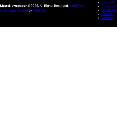
Services
MetroNewspaper
©2026. All Rights Reserved.
WordPress
Subscribe
Disclaimer
Newspaper Theme
by
WPEnjoy
Privacy
Contact