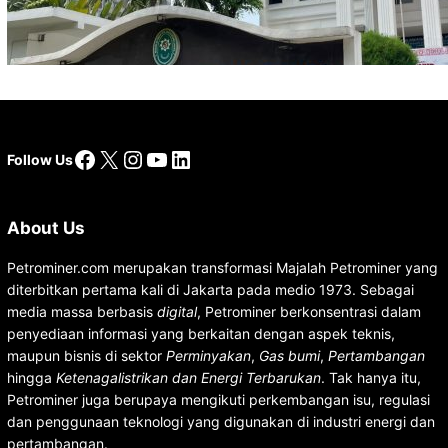
atas Putusan Gugatan RUPTL
Facebook
X
Instagram
YouTube
LinkedIn
Follow Us
About Us
Petrominer.com merupakan transformasi Majalah Petrominer yang
diterbitkan pertama kali di Jakarta pada medio 1973. Sebagai
media massa berbasis
digital
, Petrominer berkonsentrasi dalam
penyediaan informasi yang berkaitan dengan aspek teknis,
maupun bisnis di sektor
Perminyakan
,
Gas bumi
,
Pertambangan
hingga
Ketenagalistrikan dan Energi Terbarukan
. Tak hanya itu,
Petrominer juga berupaya mengikuti perkembangan isu, regulasi
dan penggunaan teknologi yang digunakan di industri energi dan
pertambangan.