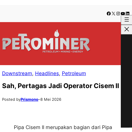
Lewati
Skip
Facebook
X
Instag
YouT
Lin
ke
to
konten
content
Downstream
, 
Headlines
, 
Petroleum
Sah, Pertagas Jadi Operator Cisem II
Posted by
Prismono
–
8 Mei 2026
Pipa Cisem II merupakan bagian dari Pipa