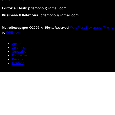
Editorial Desk
:
prismono8@gmail.com
Business & Relations
:
prismono8@gmail.com
MetroNewspaper
©2026. All Rights Reserved.
WordPress Newspaper Theme
by
WPEnjoy
About
Services
Subscribe
Disclaimer
Privacy
Contact