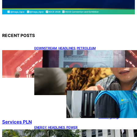
RECENT POSTS
DOWNSTREAM
, 
HEADLINES
, 
PETROLEUM
Terbuka, Peluang Usaha bagi IKM Alas Kaki
Lokal
ENERGY
, 
HEADLINES
, 
RENEWABLE
IESR: Kepemimpinan Terpadu
jadi Kunci Percepatan PLTS
100 GW
ENERGY
, 
HEADLINES
, 
POWER
Ada 21.865
Pelanggan Baru
Gunakan Home
Charging
Services PLN
ENERGY
, 
HEADLINES
, 
POWER
Koalisi Bersihkan Indonesia Ajukan Banding