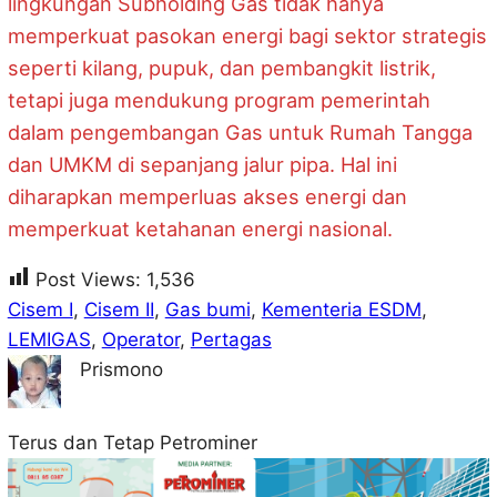
lingkungan Subholding Gas tidak hanya
memperkuat pasokan energi bagi sektor strategis
seperti kilang, pupuk, dan pembangkit listrik,
tetapi juga mendukung program pemerintah
dalam pengembangan Gas untuk Rumah Tangga
dan UMKM di sepanjang jalur pipa. Hal ini
diharapkan memperluas akses energi dan
memperkuat ketahanan energi nasional.
Post Views:
1,536
Cisem I
, 
Cisem II
, 
Gas bumi
, 
Kementeria ESDM
, 
LEMIGAS
, 
Operator
, 
Pertagas
Prismono
Terus dan Tetap Petrominer