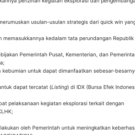
kannya perizinan kegiatan eksplorasi dan pengembanga
rumuskan usulan-usulan strategis dari quick win yan
an memasukkannya kedalam tata perundangan Republik
kebijakan Pemerintah Pusat, Kementerian, dan Pemerint
a;
a kebumian untuk dapat dimanfaatkan sebesar-besarn
tuk dapat tercatat (
Listing
) di IDX (Bursa Efek Indones
 pelaksanaan kegiatan eksplorasi terkait dengan
KLHK;
dilakukan oleh Pemerintah untuk meningkatkan keberhas