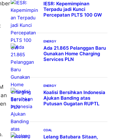
mber
IESR: Kepemimpinan
Terpadu jadi Kunci
Percepatan PLTS 100 GW
:
ENERGY
Ada 21.865 Pelanggan Baru
Gunakan Home Charging
Services PLN
DM
ENERGY
Koalisi Bersihkan Indonesia
dan
Ajukan Banding atas
jen
Putusan Gugatan RUPTL
COAL
p.
Lelang Batubara Sitaan,