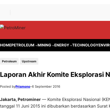
Lewati
Skip
ke
to
konten
content
HOME
PETROLEUM
MINING
ENERGY
TECHNOLOGY
ENVI
Petroleum
Upstream
Laporan Akhir Komite Eksplorasi N
Posted by
Prismono
–
6 September 2016
Jakarta, Petrominer
— Komite Eksplorasi Nasional (KEN
tanggal 11 Juni 2015 ini dibubarkan berdasarkan Sura