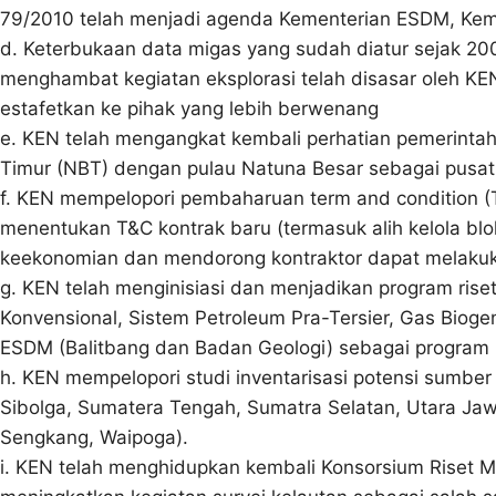
79/2010 telah menjadi agenda Kementerian ESDM, Kem
d. Keterbukaan data migas yang sudah diatur sejak 2
menghambat kegiatan eksplorasi telah disasar oleh KEN
estafetkan ke pihak yang lebih berwenang
e. KEN telah mengangkat kembali perhatian pemerin
Timur (NBT) dengan pulau Natuna Besar sebagai pusat 
f. KEN mempelopori pembaharuan term and condition (
menentukan T&C kontrak baru (termasuk alih kelola bl
keekonomian dan mendorong kontraktor dapat melakukan
g. KEN telah menginisiasi dan menjadikan program riset
Konvensional, Sistem Petroleum Pra-Tersier, Gas Bioge
ESDM (Balitbang dan Badan Geologi) sebagai program r
h. KEN mempelopori studi inventarisasi potensi sumbe
Sibolga, Sumatera Tengah, Sumatra Selatan, Utara Jawa
Sengkang, Waipoga).
i. KEN telah menghidupkan kembali Konsorsium Riset M