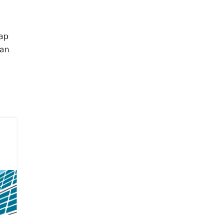
ap
tan