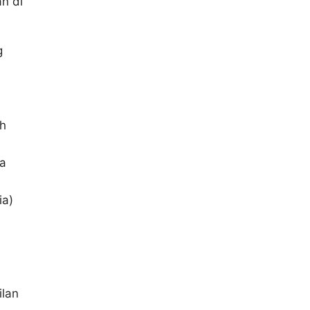
n di
g
ah
ya
ia)
ilan