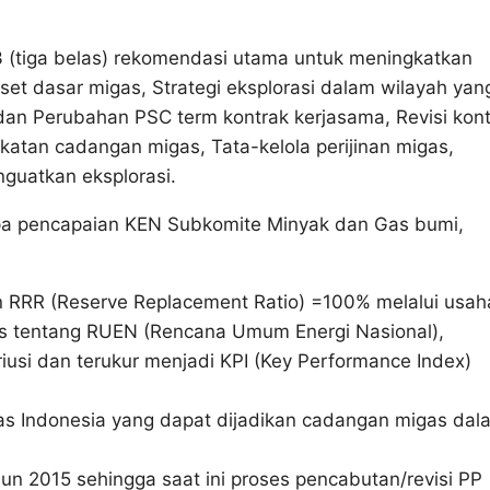
 (tiga belas) rekomendasi utama untuk meningkatkan
iset dasar migas, Strategi eksplorasi dalam wilayah yan
an Perubahan PSC term kontrak kerjasama, Revisi kont
katan cadangan migas, Tata-kelola perijinan migas,
guatkan eksplorasi.
rapa pencapaian KEN Subkomite Minyak dan Gas bumi,
n RRR (Reserve Replacement Ratio) =100% melalui usah
res tentang RUEN (Rencana Umum Energi Nasional),
iusi dan terukur menjadi KPI (Key Performance Index)
as Indonesia yang dapat dijadikan cadangan migas dal
un 2015 sehingga saat ini proses pencabutan/revisi PP