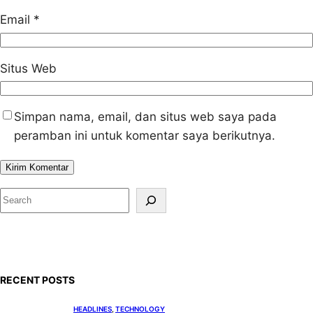
Email
*
Situs Web
Simpan nama, email, dan situs web saya pada
peramban ini untuk komentar saya berikutnya.
S
e
a
r
c
RECENT POSTS
h
HEADLINES
, 
TECHNOLOGY