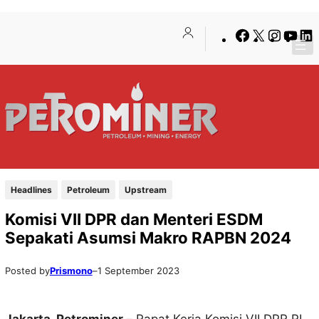
Lewati
Skip
Facebook
X
Insta
You
ke
to
konten
content
Headlines
Petroleum
Upstream
Komisi VII DPR dan Menteri ESDM
Sepakati Asumsi Makro RAPBN 2024
Posted by
Prismono
–
1 September 2023