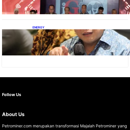
ENERGY
IESR: Kepemimpinan Terpadu jadi Kunci
Percepatan PLTS 100 GW
Facebook
X
Instagram
YouTube
LinkedIn
Follow Us
About Us
Petrominer.com merupakan transformasi Majalah Petrominer yang