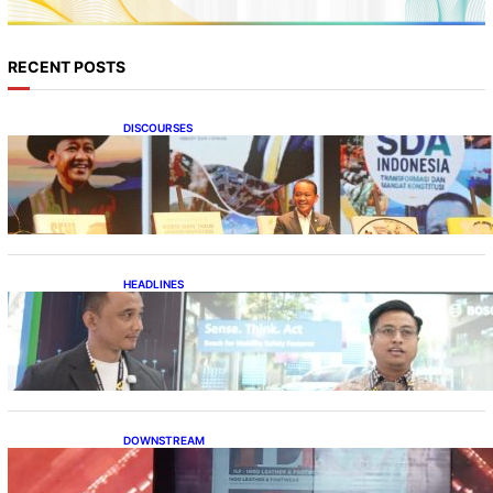
RECENT POSTS
DISCOURSES
Bahlil Luncurkan 10 Buku Rekam Jejak
Kepemimpinan dan Kebijakan
HEADLINES
Teknologi Keselamatan, Penentu Baru
Persaingan Industri Otomotif
DOWNSTREAM
Terbuka, Peluang Usaha bagi IKM Alas Kaki
Lokal