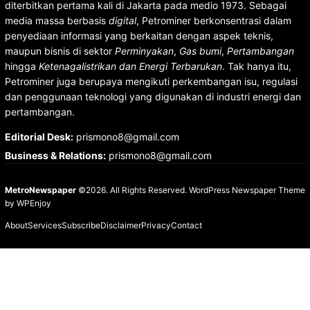
diterbitkan pertama kali di Jakarta pada medio 1973. Sebagai
media massa berbasis
digital
, Petrominer berkonsentrasi dalam
penyediaan informasi yang berkaitan dengan aspek teknis,
maupun bisnis di sektor
Perminyakan
,
Gas bumi
,
Pertambangan
hingga
Ketenagalistrikan dan Energi Terbarukan
. Tak hanya itu,
Petrominer juga berupaya mengikuti perkembangan isu, regulasi
dan penggunaan teknologi yang digunakan di industri energi dan
pertambangan.
Editorial Desk
:
prismono8@gmail.com
Business & Relations
:
prismono8@gmail.com
MetroNewspaper
©2026. All Rights Reserved.
WordPress Newspaper Theme
by
WPEnjoy
About
Services
Subscribe
Disclaimer
Privacy
Contact