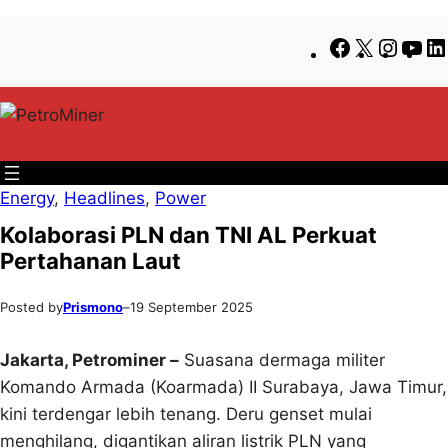
Lewati
Skip
Facebook
X
Insta
Yo
ke
to
konten
content
Energy
, 
Headlines
, 
Power
Kolaborasi PLN dan TNI AL Perkuat
Pertahanan Laut
Posted by
Prismono
–
19 September 2025
Jakarta, Petrominer –
Suasana dermaga militer
Komando Armada (Koarmada) II Surabaya, Jawa Timur,
kini terdengar lebih tenang. Deru genset mulai
menghilang, digantikan aliran listrik PLN yang