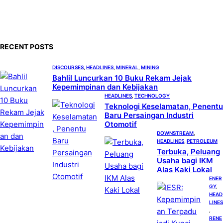
e
a
r
c
RECENT POSTS
h
DISCOURSES
, 
HEADLINES
, 
MINERAL
, 
MINING
Bahlil Luncurkan 10 Buku Rekam Jejak
Kepemimpinan dan Kebijakan
HEADLINES
, 
TECHNOLOGY
Teknologi Keselamatan, Penentu
Baru Persaingan Industri
Otomotif
DOWNSTREAM
, 
HEADLINES
, 
PETROLEUM
Terbuka, Peluang
Usaha bagi IKM
Alas Kaki Lokal
ENER
GY
, 
HEAD
LINES
, 
RENE