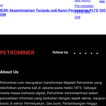
WAB
LE
IESR: Kepemimpinan Terpadu jadi Kunci Percepatan PLTS 100
GW
Facebook
X
Instag
You
PETROMINER
Follow Us
About Us
Petrominer.com merupakan transformasi Majalah Petrominer yang
diterbitkan pertama kali di Jakarta pada medio 1973. Sebagai
media massa berbasis
digital
, Petrominer berkonsentrasi dalam
penyediaan informasi yang berkaitan dengan aspek teknis, maupun
bisnis di sektor
Perminyakan
,
Gas bumi
,
Pertambangan
hingga