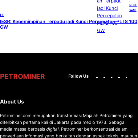
, 
RENE
WAB
LE
IESR: Kepemimpinan Terpadu jadi Kunci Percepatan PLTS 100
GW
Facebook
X
Instag
You
PETROMINER
Follow Us
About Us
Petrominer.com merupakan transformasi Majalah Petrominer yang
diterbitkan pertama kali di Jakarta pada medio 1973. Sebagai
media massa berbasis
digital
, Petrominer berkonsentrasi dalam
penyediaan informasi yang berkaitan dengan aspek teknis, maupun