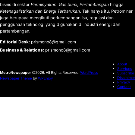
bisnis di sektor
Perminyakan
,
Gas bumi
,
Pertambangan
hingga
Ketenagalistrikan dan Energi Terbarukan
. Tak hanya itu, Petrominer
juga berupaya mengikuti perkembangan isu, regulasi dan
penggunaan teknologi yang digunakan di industri energi dan
pertambangan.
Editorial Desk
:
prismono8@gmail.com
Business & Relations
:
prismono8@gmail.com
About
Services
MetroNewspaper
©2026. All Rights Reserved.
WordPress
Subscribe
Disclaimer
Newspaper Theme
by
WPEnjoy
Privacy
Contact