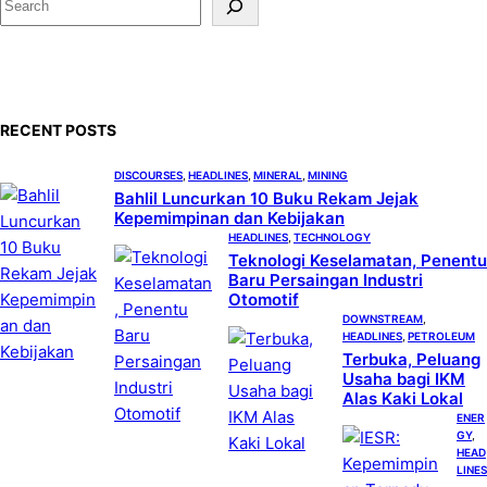
e
a
r
c
RECENT POSTS
h
DISCOURSES
, 
HEADLINES
, 
MINERAL
, 
MINING
Bahlil Luncurkan 10 Buku Rekam Jejak
Kepemimpinan dan Kebijakan
HEADLINES
, 
TECHNOLOGY
Teknologi Keselamatan, Penentu
Baru Persaingan Industri
Otomotif
DOWNSTREAM
, 
HEADLINES
, 
PETROLEUM
Terbuka, Peluang
Usaha bagi IKM
Alas Kaki Lokal
ENER
GY
, 
HEAD
LINES