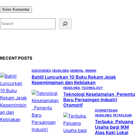
S
e
a
r
c
RECENT POSTS
h
DISCOURSES
, 
HEADLINES
, 
MINERAL
, 
MINING
Bahlil Luncurkan 10 Buku Rekam Jejak
Kepemimpinan dan Kebijakan
HEADLINES
, 
TECHNOLOGY
Teknologi Keselamatan, Penentu
Baru Persaingan Industri
Otomotif
DOWNSTREAM
, 
HEADLINES
, 
PETROLEUM
Terbuka, Peluang
Usaha bagi IKM
Alas Kaki Lokal