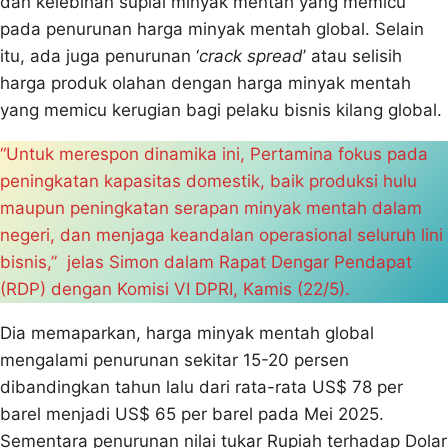
dan kelebihan suplai minyak mentah yang memicu
pada penurunan harga minyak mentah global. Selain
itu, ada juga penurunan ‘
crack spread
’ atau selisih
harga produk olahan dengan harga minyak mentah
yang memicu kerugian bagi pelaku bisnis kilang global.
“Untuk merespon dinamika ini, Pertamina fokus pada
peningkatan kapasitas domestik, baik produksi hulu
maupun peningkatan serapan minyak mentah dalam
negeri, dan menjaga keandalan operasional seluruh lini
bisnis,” jelas Simon dalam Rapat Dengar Pendapat
(RDP) dengan Komisi VI DPRI, Kamis (22/5).
Dia memaparkan, harga minyak mentah global
mengalami penurunan sekitar 15-20 persen
dibandingkan tahun lalu dari rata-rata US$ 78 per
barel menjadi US$ 65 per barel pada Mei 2025.
Sementara penurunan nilai tukar Rupiah terhadap Dolar