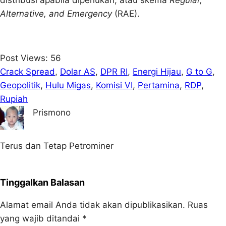
distribusi apabila diperlukan, atau skema
Regular,
Alternative, and Emergency
(RAE).
Post Views:
56
Crack Spread
, 
Dolar AS
, 
DPR RI
, 
Energi Hijau
, 
G to G
, 
Geopolitik
, 
Hulu Migas
, 
Komisi VI
, 
Pertamina
, 
RDP
, 
Rupiah
Prismono
Terus dan Tetap Petrominer
Tinggalkan Balasan
Alamat email Anda tidak akan dipublikasikan.
Ruas
yang wajib ditandai
*