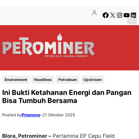
Lewati
Skip
Facebook
X
Instagra
YouTu
Lin
ke
to
konten
content
Environment
Headlines
Petroleum
Upstream
Ini Bukti Ketahanan Energi dan Pangan
Bisa Tumbuh Bersama
Posted by
Prismono
–
21 Oktober 2025
Blora, Petrominer –
Pertamina EP Cepu Field