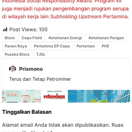
Indonesia Social Responsibility Award. Program ini
juga menjadi rujukan pengembangan program serupa
di wilayah kerja lain
Subholding Upstream
Pertamina.
Post Views:
100
Blora
Cepu Field
Ketahanan Energi
Ketahanan Pangan
Panen Raya
Pertamina EP Cepu
Pertanian
PHE
Pusaka Blora
TJSL
Prismono
Terus dan Tetap Petrominer
Tinggalkan Balasan
Alamat email Anda tidak akan dipublikasikan.
Ruas