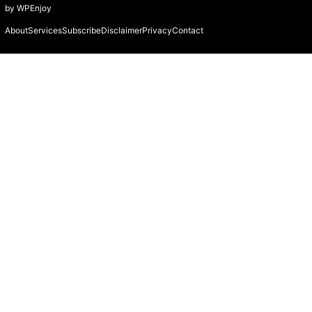
by
WPEnjoy
About
Services
Subscribe
Disclaimer
Privacy
Contact