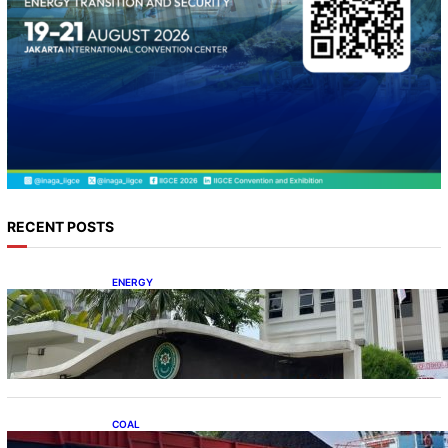
RECENT POSTS
ENERGY
Koalisi Bersihkan Indonesia Ajukan Banding
atas Putusan Gugatan RUPTL
COAL
Lelang Batubara Sitaan, Negara Dapat Lebih