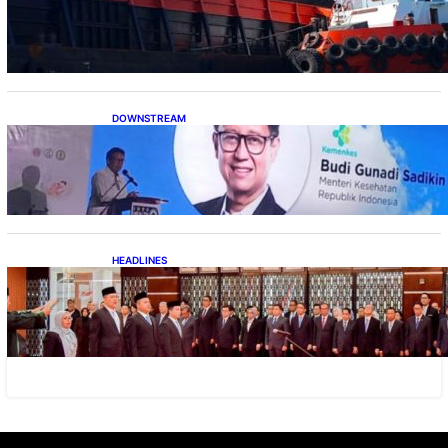
dari Rp 20 Miliar
DOWNSTREAM
Digitalisasi Alat-Alat Kesehatan Dukung
Pertumbuhan Industri Alkes
HEADLINES
Lana Saria Dilantik Sebagai Kepala Badan
Geologi