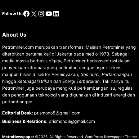
Facebook
X
Instagram
YouTube
LinkedIn
Follow Us
About Us
Petrominer.com merupakan transformasi Majalah Petrominer yang
diterbitkan pertama kali di Jakarta pada medio 1973. Sebagai
media massa berbasis
digital
, Petrominer berkonsentrasi dalam
penyediaan informasi yang berkaitan dengan aspek teknis,
maupun bisnis di sektor
Perminyakan
,
Gas bumi
,
Pertambangan
hingga
Ketenagalistrikan dan Energi Terbarukan
. Tak hanya itu,
Petrominer juga berupaya mengikuti perkembangan isu, regulasi
dan penggunaan teknologi yang digunakan di industri energi dan
pertambangan.
Editorial Desk
:
prismono8@gmail.com
Business & Relations
:
prismono8@gmail.com
MetroNewspaper
©2026. All Rights Reserved.
WordPress Newspaper Theme