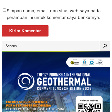
Simpan nama, email, dan situs web saya pada
peramban ini untuk komentar saya berikutnya.
S
e
a
r
c
h