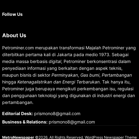
Facebook
X
Instagram
YouTube
LinkedIn
Follow Us
About Us
Petrominer.com merupakan transformasi Majalah Petrominer yang
diterbitkan pertama kali di Jakarta pada medio 1973. Sebagai
media massa berbasis
digital
, Petrominer berkonsentrasi dalam
penyediaan informasi yang berkaitan dengan aspek teknis,
maupun bisnis di sektor
Perminyakan
,
Gas bumi
,
Pertambangan
hingga
Ketenagalistrikan dan Energi Terbarukan
. Tak hanya itu,
Petrominer juga berupaya mengikuti perkembangan isu, regulasi
dan penggunaan teknologi yang digunakan di industri energi dan
pertambangan.
Editorial Desk
:
prismono8@gmail.com
Business & Relations
:
prismono8@gmail.com
MetroNewspaper
©2026. All Rights Reserved.
WordPress Newspaper Theme