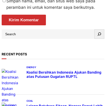
Simpan nama, email, dan situs web saya pada
peramban ini untuk komentar saya berikutnya.
S
e
a
r
RECENT POSTS
c
h
ENERGY
Koalisi Bersihkan Indonesia Ajukan Banding
atas Putusan Gugatan RUPTL
COAL
Lelang Batubara Sitaan, Negara Dapat Lebih