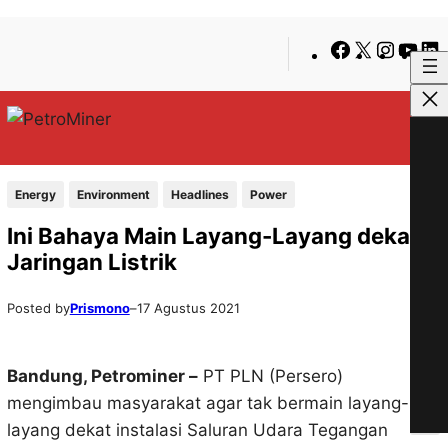
Lewati
Skip
Facebook
X
Insta
You
ke
to
konten
content
Energy
Environment
Headlines
Power
Ini Bahaya Main Layang-Layang dekat
Jaringan Listrik
Posted by
Prismono
–
17 Agustus 2021
Bandung, Petrominer –
PT PLN (Persero)
mengimbau masyarakat agar tak bermain layang-
layang dekat instalasi Saluran Udara Tegangan