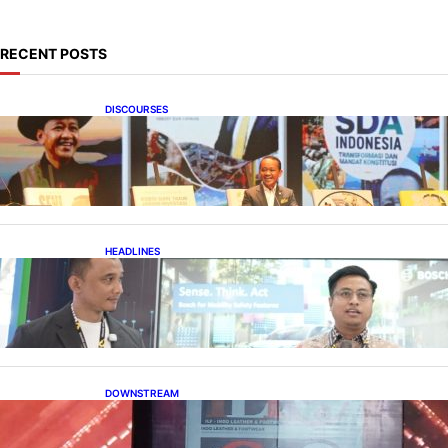
RECENT POSTS
DISCOURSES
Bahlil Luncurkan 10 Buku Rekam Jejak
Kepemimpinan dan Kebijakan
HEADLINES
Teknologi Keselamatan, Penentu Baru
Persaingan Industri Otomotif
DOWNSTREAM
Terbuka, Peluang Usaha bagi IKM Alas Kaki
Lokal