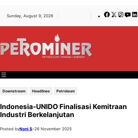
Lewati
Skip
Facebook
X
Insta
Yo
Sunday, August 9, 2026
ke
to
konten
content
Downstream
Headlines
Petroleum
Indonesia-UNIDO Finalisasi Kemitraan
Industri Berkelanjutan
Posted by
Noni S
–
26 November 2025