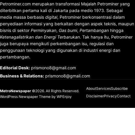
Petrominer.com merupakan transformasi Majalah Petrominer yang
diterbitkan pertama kali di Jakarta pada medio 1973. Sebagai
media massa berbasis
digital
, Petrominer berkonsentrasi dalam
penyediaan informasi yang berkaitan dengan aspek teknis, maupun
bisnis di sektor
Perminyakan
,
Gas bumi
,
Pertambangan
hingga
Ketenagalistrikan dan Energi Terbarukan
. Tak hanya itu, Petrominer
juga berupaya mengikuti perkembangan isu, regulasi dan
penggunaan teknologi yang digunakan di industri energi dan
pertambangan.
Editorial Desk
:
prismono8@gmail.com
Business & Relations
:
prismono8@gmail.com
About
Services
Subscribe
MetroNewspaper
©2026. All Rights Reserved.
Disclaimer
Privacy
Contact
WordPress Newspaper Theme
by
WPEnjoy