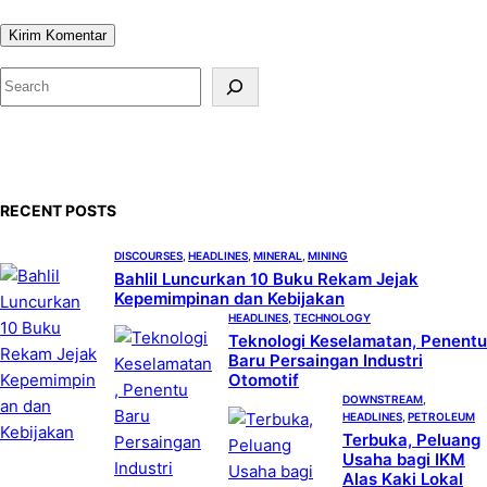
S
e
a
r
c
RECENT POSTS
h
DISCOURSES
, 
HEADLINES
, 
MINERAL
, 
MINING
Bahlil Luncurkan 10 Buku Rekam Jejak
Kepemimpinan dan Kebijakan
HEADLINES
, 
TECHNOLOGY
Teknologi Keselamatan, Penentu
Baru Persaingan Industri
Otomotif
DOWNSTREAM
, 
HEADLINES
, 
PETROLEUM
Terbuka, Peluang
Usaha bagi IKM
Alas Kaki Lokal