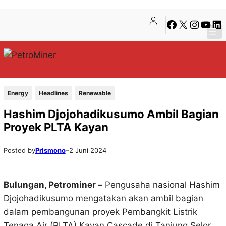
Lewati
Skip
Facebook
X
Instagra
YouTu
Lin
ke
to
konten
content
Energy
Headlines
Renewable
Hashim Djojohadikusumo Ambil Bagian
Proyek PLTA Kayan
Posted by
Prismono
–
2 Juni 2024
Bulungan, Petrominer –
Pengusaha nasional Hashim
Djojohadikusumo mengatakan akan ambil bagian
dalam pembangunan proyek Pembangkit Listrik
Tenaga Air (PLTA) Kayan Cascade di Tanjung Selor