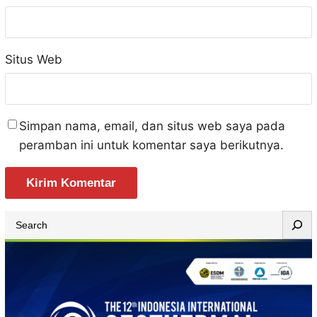
Situs Web
Simpan nama, email, dan situs web saya pada
peramban ini untuk komentar saya berikutnya.
S
e
a
r
c
h