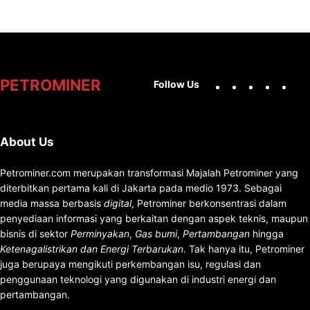
Facebook
X
Instag
You
PETROMINER
Follow Us
About Us
Petrominer.com merupakan transformasi Majalah Petrominer yang
diterbitkan pertama kali di Jakarta pada medio 1973. Sebagai
media massa berbasis
digital
, Petrominer berkonsentrasi dalam
penyediaan informasi yang berkaitan dengan aspek teknis, maupun
bisnis di sektor
Perminyakan
,
Gas bumi
,
Pertambangan
hingga
Ketenagalistrikan dan Energi Terbarukan
. Tak hanya itu, Petrominer
juga berupaya mengikuti perkembangan isu, regulasi dan
penggunaan teknologi yang digunakan di industri energi dan
pertambangan.