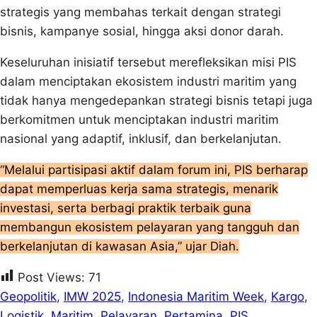
strategis yang membahas terkait dengan strategi
bisnis, kampanye sosial, hingga aksi donor darah.
Keseluruhan inisiatif tersebut merefleksikan misi PIS
dalam menciptakan ekosistem industri maritim yang
tidak hanya mengedepankan strategi bisnis tetapi juga
berkomitmen untuk menciptakan industri maritim
nasional yang adaptif, inklusif, dan berkelanjutan.
“Melalui partisipasi aktif dalam forum ini, PIS berharap
dapat memperluas kerja sama strategis, menarik
investasi, serta berbagi praktik terbaik guna
membangun ekosistem pelayaran yang tangguh dan
berkelanjutan di kawasan Asia,” ujar Diah.
Post Views:
71
Geopolitik
, 
IMW 2025
, 
Indonesia Maritim Week
, 
Kargo
, 
Logistik
, 
Maritim
, 
Pelayaran
, 
Pertamina
, 
PIS