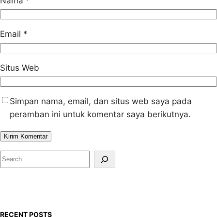
Nama
*
Email
*
Situs Web
Simpan nama, email, dan situs web saya pada
peramban ini untuk komentar saya berikutnya.
S
e
a
r
c
RECENT POSTS