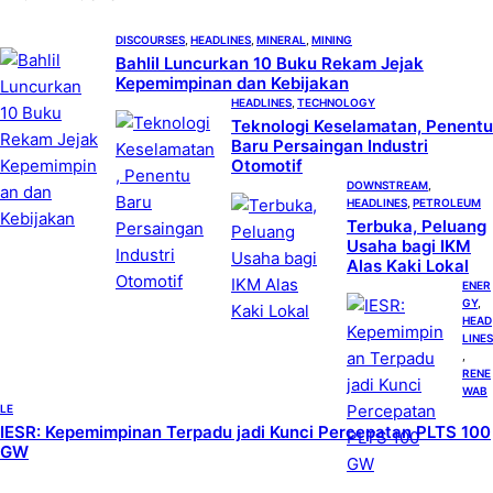
h
DISCOURSES
, 
HEADLINES
, 
MINERAL
, 
MINING
Bahlil Luncurkan 10 Buku Rekam Jejak
Kepemimpinan dan Kebijakan
HEADLINES
, 
TECHNOLOGY
Teknologi Keselamatan, Penentu
Baru Persaingan Industri
Otomotif
DOWNSTREAM
, 
HEADLINES
, 
PETROLEUM
Terbuka, Peluang
Usaha bagi IKM
Alas Kaki Lokal
ENER
GY
, 
HEAD
LINES
, 
RENE
WAB
LE
IESR: Kepemimpinan Terpadu jadi Kunci Percepatan PLTS 100
GW