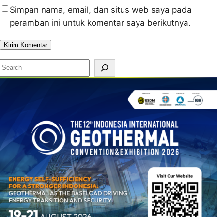
Simpan nama, email, dan situs web saya pada
peramban ini untuk komentar saya berikutnya.
S
e
a
r
c
h