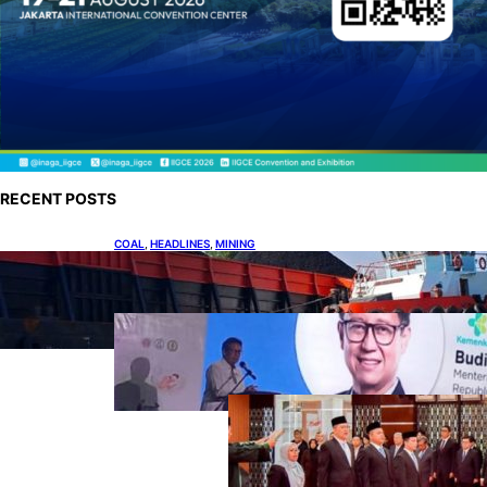
RECENT POSTS
COAL
, 
HEADLINES
, 
MINING
Lelang Batubara Sitaan, Negara Dapat Lebih
dari Rp 20 Miliar
DOWNSTREAM
, 
HEADLINES
, 
PETROLEUM
Digitalisasi Alat-Alat Kesehatan
Dukung Pertumbuhan Industri
Alkes
HEADLINES
, 
PETROLEUM
, 
UPSTREAM
Lana Saria
Dilantik Sebagai
Kepala Badan
Geologi