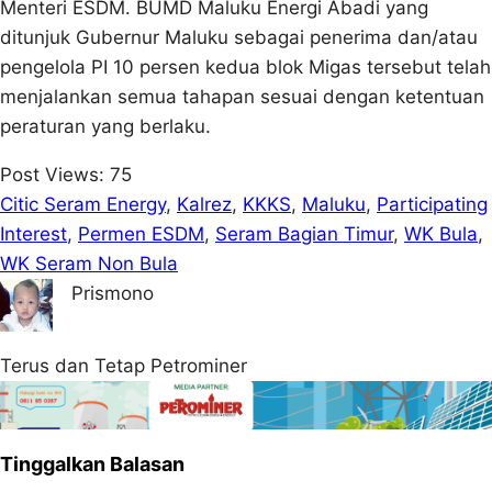
Menteri ESDM. BUMD Maluku Energi Abadi yang
ditunjuk Gubernur Maluku sebagai penerima dan/atau
pengelola PI 10 persen kedua blok Migas tersebut telah
menjalankan semua tahapan sesuai dengan ketentuan
peraturan yang berlaku.
Post Views:
75
Citic Seram Energy
, 
Kalrez
, 
KKKS
, 
Maluku
, 
Participating
Interest
, 
Permen ESDM
, 
Seram Bagian Timur
, 
WK Bula
, 
WK Seram Non Bula
Prismono
Terus dan Tetap Petrominer
Tinggalkan Balasan