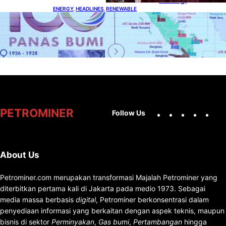
ENERGY
, 
HEADLINES
, 
RENEWABLE
Momentum 100 Tahun Panas Bumi untuk
Akselerasi Pertumbuhan
Facebook
X
Instag
You
PETROMINER
Follow Us
About Us
Petrominer.com merupakan transformasi Majalah Petrominer yang
diterbitkan pertama kali di Jakarta pada medio 1973. Sebagai
media massa berbasis
digital
, Petrominer berkonsentrasi dalam
penyediaan informasi yang berkaitan dengan aspek teknis, maupun
bisnis di sektor
Perminyakan
,
Gas bumi
,
Pertambangan
hingga