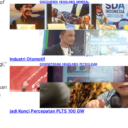
of
DISCOURSES
, 
HEADLINES
, 
MINERAL
, 
MINING
Bahlil Luncurkan 10 Buku
Rekam Jejak Kepemimpinan
dan Kebijakan
HEADLINES
, 
TECHNOLOGY
Teknologi
Keselamatan,
Penentu Baru
Persaingan
Industri Otomotif
i,”
DOWNSTREAM
, 
HEADLINES
, 
PETROLEUM
Terbuka, Peluang Usaha
bagi IKM Alas Kaki Lokal
ENERGY
, 
HEADLINES
, 
san
RENEWABLE
i
IESR:
Kepemimpina
n Terpadu
jadi Kunci Percepatan PLTS 100 GW