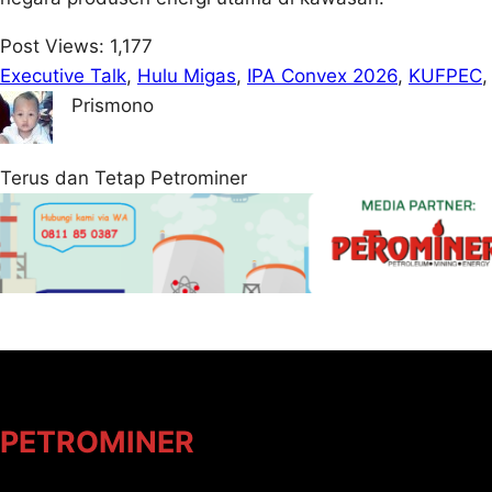
Post Views:
1,177
Executive Talk
, 
Hulu Migas
, 
IPA Convex 2026
, 
KUFPEC
,
Prismono
Terus dan Tetap Petrominer
PETROMINER