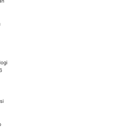
ah
u
logi
6
si
p