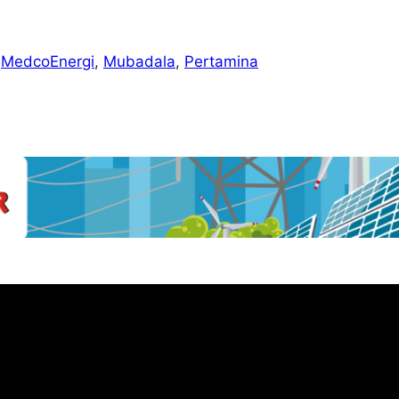
 
MedcoEnergi
, 
Mubadala
, 
Pertamina