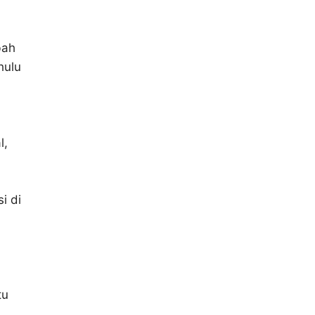
bah
hulu
l,
i di
tu